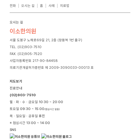
전화
오시는 길
홈
사례
치료법
오시는 길
이소한의원
서울 도봉구 노해로69길 21, 2층 (창동역 1번 출구)
TEL. (02)903-7510
FAX. (02)905-7520
사업자등록번호 217-90-84458
의료기관개설허가증번호 제 2009-3090033-00013 호
지도보기
진료안내
(02)903-7510
월ㆍ화ㆍ수ㆍ금요일
10:30 ~ 20:00
토요일
09:30 ~ 15:00
(점심시간 없음)
목ㆍ일요일ㆍ공휴일
휴진
※ 점심시간
13:00 ~ 14:00
SNS