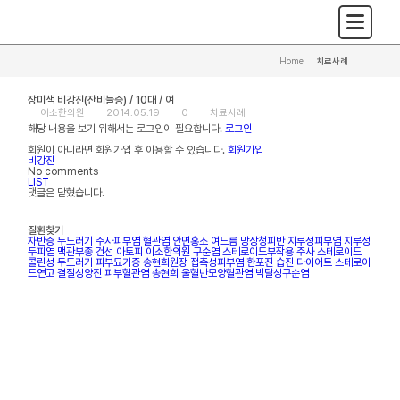
Home
>
치료사례
장미색 비강진(잔비늘증) / 10대 / 여
이소한의원
2014.05.19
0
치료사례
해당 내용을 보기 위해서는 로그인이 필요합니다.
로그인
회원이 아니라면 회원가입 후 이용할 수 있습니다.
회원가입
비강진
No comments
LIST
댓글은 닫혔습니다.
질환찾기
자반증
두드러기
주사피부염
혈관염
안면홍조
여드름
망상청피반
지루성피부염
지루성
두피염
맥관부종
건선
아토피
이소한의원
구순염
스테로이드부작용
주사
스테로이드
콜린성 두드러기
피부묘기증
송현희원장
접촉성피부염
한포진
습진
다이어트
스테로이
드연고
결절성양진
피부혈관염
송현희
울혈반모양혈관염
박탈성구순염