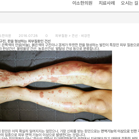
이소한의원
치료사례
오시는 길
소한의원
2016.07.28
0
피부질환 >
건선ㆍ비강진
 구진, 판을 형성하는 피부질환인 건선
 은백색의 인설(비늘), 붉은색의 구진이나 경계가 뚜렷한 판을 형성하는 발진이 특징인 피부 질환으
라 판상건선, 물방울양 건선, 농포선건성, 발탈성 건성 등으로 분류합니다.
 원인은 아직 확실히 알려지지는 않았으나, 가장 신뢰를 받는 원인으로는
면역기능의 이상으로 인한 
의 일종으로 피부 면역 기능이 이상으로 발생한다는 것입니다.
 단순 피부질환이 아닌 ‘전신성 염증성 자가면역질환’의 관점에서 치료해야 하기 때문에 정확한 체질