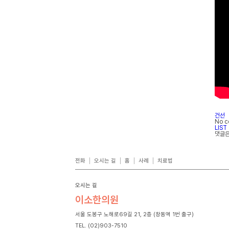
건선
No 
LIST
댓글은
전화
오시는 길
홈
사례
치료법
오시는 길
이소한의원
서울 도봉구 노해로69길 21, 2층 (창동역 1번 출구)
TEL. (02)903-7510