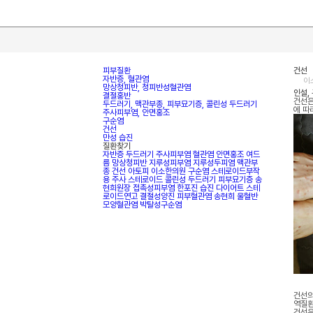
피부질환
건선
자반증, 혈관염
이
망상청피반, 청피반성혈관염
인설,
결절홍반
건선은
두드러기, 맥관부종, 피부묘기증, 콜린성 두드러기
에 따
주사피부염, 안면홍조
구순염
건선
만성 습진
질환찾기
자반증
두드러기
주사피부염
혈관염
안면홍조
여드
름
망상청피반
지루성피부염
지루성두피염
맥관부
종
건선
아토피
이소한의원
구순염
스테로이드부작
용
주사
스테로이드
콜린성 두드러기
피부묘기증
송
현희원장
접촉성피부염
한포진
습진
다이어트
스테
로이드연고
결절성양진
피부혈관염
송현희
울혈반
모양혈관염
박탈성구순염
건선의
역질환
건선은