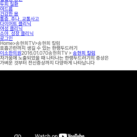
두피 질환
여드름
건강한 몸
통증, 추나, 교통사고
다이어트 클리닉
여성 클리닉
소아, 성장 클리닉
로그인
Home
>
송현희TV
>
송현희 칼럼
호흡곤란까지 생길 수 있는 한랭두드러기
이소한의원
2016.01.07
0
송현희TV >
송현희 칼럼
차가움에 노출되었을 때 나타나는 한랭두드러기의 증상은
가벼운 것부터 전신증상까지 다양하게 나타납니다