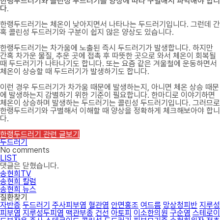
한랭두드러기와 콜린성 두드러기를 양상에 따라 구별해서 파악해야 합니
다.
한랭두드러기는 체온이 낮아지면서 나타나는 두드러기입니다. 그런데 간
혹 콜린성 두드러기와 구분이 쉽지 않은 양상도 있습니다.
한랭두드러기는 차가움에 노출된 즉시 두드러기가 발생합니다. 하지만
간혹 차가운 물질, 추운 곳에 접촉 후 따뜻한 곳으로 와서 체온이 회복될
때 두드러기가 나타나기도 합니다. 또는 요즘 같은 겨울철에 운동하면서
체온이 상승할 때 두드러기가 발생하기도 합니다.
이런 경우 두드러기가 차가움 때문에 발생하는지, 아니면 체온 상승 때문
에 발생하는지 감별하기 위한 기준이 필요합니다. 한마디로 이야기하면
체온이 상승하며 발생하는 두드러기는 콜린성 두드러기입니다. 그러므로
한랭두드러기와 구별해서 이해할 때 양상을 정확하게 체크해보아야 합니
다.
한랭두드러기 관련 글보기
두드러기
No comments
LIST
댓글은 닫혔습니다.
송현희TV
송현희 칼럼
송현희 뉴스
질환찾기
자반증
두드러기
주사피부염
혈관염
안면홍조
여드름
망상청피반
지루성
피부염
지루성두피염
맥관부종
건선
아토피
이소한의원
구순염
스테로이