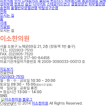
드부작용
주사
스테로이드
콜린성 두드러기
피부묘기증
송현희원장
접촉
성피부염
한포진
습진
다이어트
스테로이드연고
결절성양진
피부혈관염
송현희
울혈반모양혈관염
박탈성구순염
전화
오시는 길
홈
사례
치료법
오시는 길
이소한의원
서울 도봉구 노해로69길 21, 2층 (창동역 1번 출구)
TEL. (02)903-7510
FAX. (02)905-7520
사업자등록번호 217-90-84458
의료기관개설허가증번호 제 2009-3090033-00013 호
지도보기
진료안내
(02)903-7510
월ㆍ화ㆍ수ㆍ금요일
10:30 ~ 20:00
토요일
09:30 ~ 15:00
(점심시간 없음)
목ㆍ일요일ㆍ공휴일
휴진
※ 점심시간
13:00 ~ 14:00
SNS
Copyright ⓒ 2014
이소한의원
All Rights Reserved.