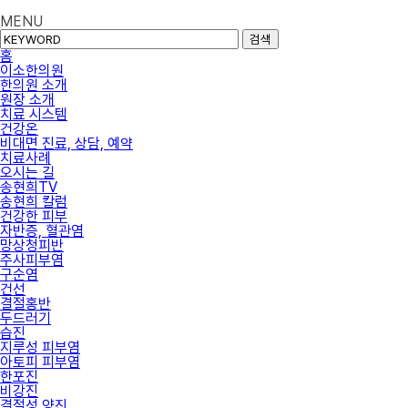
MENU
검색
홈
이소한의원
한의원 소개
원장 소개
치료 시스템
건강온
비대면 진료, 상담, 예약
치료사례
오시는 길
송현희TV
송현희 칼럼
건강한 피부
자반증, 혈관염
망상청피반
주사피부염
구순염
건선
결절홍반
두드러기
습진
지루성 피부염
아토피 피부염
한포진
비강진
결절성 양진