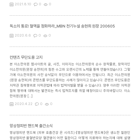
2021.8.10
0
0
독소의 통로! 혈액을 정화하라_MBN 천기누설 송현희 원장 200605
2020.6.6
0
0
컨텐츠 무단도용 고지
본 이소한의원 웹사이트의 글, 사진, 이미지는 이소한의원의 순수 창작물로, 창작자인
이소한의원(원장 송현희)의 힘든 수고와 오랜시간의 노력을 통해 만들어졌습니다. 그렇
기에 이소한의원의 사전 승낙없이 무단으로 이용하여서는 안됩니다. 최근 이소한의원
(원장 송현희)의 콘텐츠를 무단도용하는 사례가 많아지고 있습니다. 콘텐츠 무단도용은
저작권 침해행위로 저작권법에 따라 법적처벌을 받을 수 있습니다. 향후 이러한 저작권
침해 행위에 대해서는 발견되는 즉시 법적조치를 취할 예정이오니 주의바랍니다. 이소
한의원(원장 […]
2020.4.22
0
0
망상청피반 핸드북 출간소식
망상청피반 핸드북 (피부 호흡건강 온 시리즈) 《망상청피반 핸드북》은 생소한 질환인
망상청피반·울혈반모양 혈관염이 어떤 질환이고 어떻게 치료해야 하는지에 대해 설명