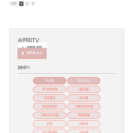
이전
1
2
3
다음
송현희TV
송현희 칼럼
송현희 뉴스
질환찾기
자반증
두드러기
주사피부염
혈관염
안면홍조
여드름
망상청피반
지루성피부염
지루성두피염
맥관부종
건선
아토피
이소한의원
구순염