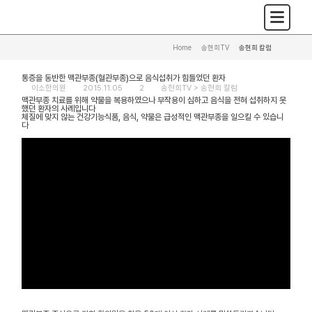
Home
>
송현희TV
>
송현희 칼럼
통증을 동반한 맥관부종(혈관부종)으로 음식섭취가 힘들었던 환자
이소한의원
2015.11.05
2
송현희TV >
송현희 칼럼
맥관부종 치료를 위해 약물을 복용하였으나 부작용이 심하고 음식을 전혀 섭취하지 못
했던 환자의 사례입니다
체질에 맞지 않는 건강기능식품, 음식, 약물은 급성적인 맥관부종을 일으킬 수 있습니
다