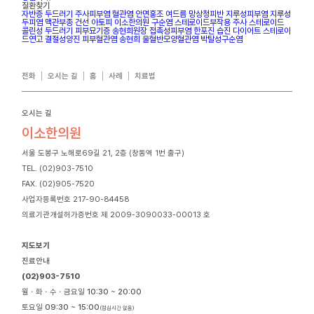
질환찾기
자반증
두드러기
주사피부염
혈관염
안면홍조
여드름
망상청피반
지루성피부염
지루성
두피염
맥관부종
건선
아토피
이소한의원
구순염
스테로이드부작용
주사
스테로이드
콜린성 두드러기
피부묘기증
송현희원장
접촉성피부염
한포진
습진
다이어트
스테로이
드연고
결절성양진
피부혈관염
송현희
울혈반모양혈관염
박탈성구순염
전화
오시는 길
홈
사례
치료법
오시는 길
이소한의원
서울 도봉구 노해로69길 21, 2층 (창동역 1번 출구)
TEL. (02)903-7510
FAX. (02)905-7520
사업자등록번호 217-90-84458
의료기관개설허가증번호 제 2009-3090033-00013 호
지도보기
진료안내
(02)903-7510
월ㆍ화ㆍ수ㆍ금요일
10:30 ~ 20:00
토요일
09:30 ~ 15:00
(점심시간 없음)