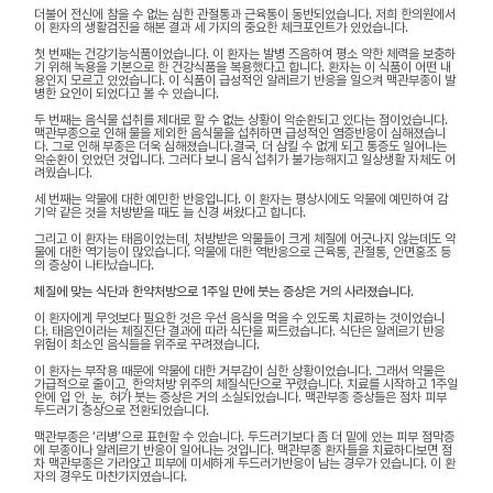
더불어 전신에 참을 수 없는 심한 관절통과 근육통이 동반되었습니다. 저희 한의원에서
이 환자의 생활검진을 해본 결과 세 가지의 중요한 체크포인트가 있었습니다.
첫 번째는 건강기능식품이었습니다. 이 환자는 발병 즈음하여 평소 약한 체력을 보충하
기 위해 녹용을 기본으로 한 건강식품을 복용했다고 합니다. 환자는 이 식품이 어떤 내
용인지 모르고 있었습니다. 이 식품이 급성적인 알레르기 반응을 일으켜 맥관부종이 발
병한 요인이 되었다고 볼 수 있습니다.
두 번째는 음식물 섭취를 제대로 할 수 없는 상황이 악순환되고 있다는 점이었습니다.
맥관부종으로 인해 물을 제외한 음식물을 섭취하면 급성적인 염증반응이 심해졌습니
다. 그로 인해 부종은 더욱 심해졌습니다.결국, 더 삼킬 수 없게 되고 통증도 일어나는
악순환이 있었던 것입니다. 그러다 보니 음식 섭취가 불가능해지고 일상생활 자체도 어
려웠습니다.
세 번째는 약물에 대한 예민한 반응입니다. 이 환자는 평상시에도 약물에 예민하여 감
기약 같은 것을 처방받을 때도 늘 신경 써왔다고 합니다.
그리고 이 환자는 태음이었는데, 처방받은 약물들이 크게 체질에 어긋나지 않는데도 약
물에 대한 역기능이 많았습니다. 약물에 대한 역반응으로 근육통, 관절통, 안면홍조 등
의 증상이 나타났습니다.
체질에 맞는 식단과 한약처방으로 1주일 만에 붓는 증상은 거의 사라졌습니다.
이 환자에게 무엇보다 필요한 것은 우선 음식을 먹을 수 있도록 치료하는 것이었습니
다. 태음인이라는 체질진단 결과에 따라 식단을 짜드렸습니다. 식단은 알레르기 반응
위험이 최소인 음식들을 위주로 꾸려졌습니다.
이 환자는 부작용 때문에 약물에 대한 거부감이 심한 상황이었습니다. 그래서 약물은
가급적으로 줄이고, 한약처방 위주의 체질식단으로 꾸렸습니다. 치료를 시작하고 1주일
안에 입 안, 눈, 혀가 붓는 증상은 거의 소실되었습니다. 맥관부종 증상들은 점차 피부
두드러기 증상으로 전환되었습니다.
맥관부종은 ‘리병’으로 표현할 수 있습니다. 두드러기보다 좀 더 밑에 있는 피부 점막층
에 부종이나 알레르기 반응이 일어나는 것입니다. 맥관부종 환자들을 치료하다보면 점
차 맥관부종은 가라앉고 피부에 미세하게 두드러기반응이 남는 경우가 있습니다. 이 환
자의 경우도 마찬가지였습니다.