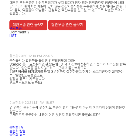
대부분 맥관부종은 만성두드러기가 낫지 않다가 점차 피하 점막층으로 침범하여 나타
납니다. 이 환자처럼 체질에 맞지 않는 건강기능식품을 무분별하게 섭취해서는 안 됩니
다. 음식, 약물들의 오남용이 급성적인 맥관부종을 일으킬 수 있으므로 각별한 주의가
필요합니다.
맥관부종 관련 글보기
혈관부종 관련 글보기
맥관부종
Comment
2
LIST
윤춘환
2020.12.14 PM 22:08
음식을먹다 입안쪽을 물리면 강약의정도에 따라-
Steroid 를 바로섭취하면 괜찮은데- 3~4 시간후에섭취하면 더붓다가 사라짐을 반복
합니다 -입안쪽을 물리지않으려고 -근데 가끔반복하고요
25년 이상을 돼지고기를 매일 3년전까지 섭취하였고 현제는 소고기만자주 섭취하는
ㄷ -발생빈도는줄었고요
원장님 유트브 자주봅니다
맨트부탁드려도 될까요?
이소한의원
2021.1.11 PM 18:57
입 안쪽이 물린다는게 평상시도 부종이 있기 때문인지 아닌지 여러가지 상황이 있을것
같습니다.
구체적으로 궁금하신 내용이 어떤 것인지 문의주시면 좋겠습니다^^
송현희TV
송현희 칼럼
송현희 뉴스