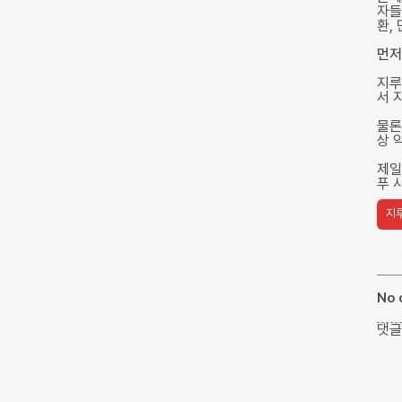
자들
환,
먼저
지루
서 
물론
상 
제일
푸 
지
No
댓글