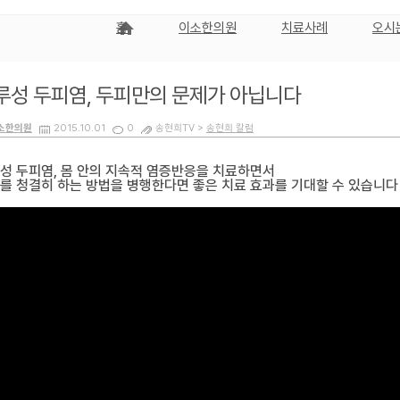
홈
이소한의원
치료사례
오시
루성 두피염, 두피만의 문제가 아닙니다
소한의원
2015.10.01
0
송현희TV >
송현희 칼럼
성 두피염, 몸 안의 지속적 염증반응을 치료하면서
를 청결히 하는 방법을 병행한다면 좋은 치료 효과를 기대할 수 있습니다