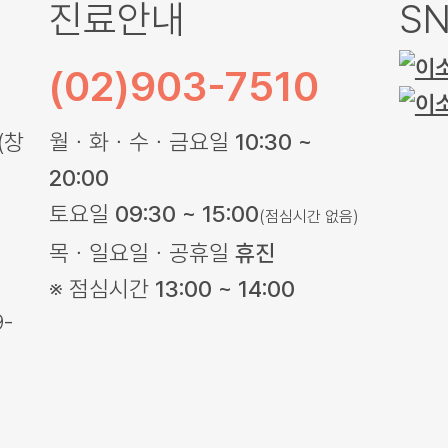
진료안내
S
(02)903-7510
(창
월ㆍ화ㆍ수ㆍ금요일
10:30 ~
20:00
토요일
09:30 ~ 15:00
(점심시간 없음)
목ㆍ일요일ㆍ공휴일
휴진
※ 점심시간
13:00 ~ 14:00
-