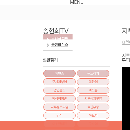
MENU
송현희TV
지
송현희 칼럼
이
송현희 뉴스
지루
질환찾기
두피
자반증
두드러기
주사피부염
혈관염
안면홍조
여드름
망상청피반
지루성피부염
지루성두피염
맥관부종
건선
아토피
이소한의원
구순염