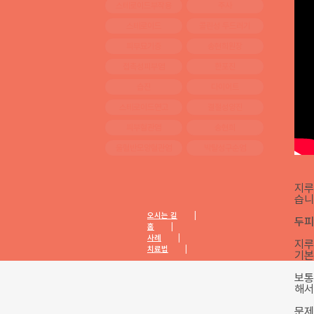
스테로이드부작용
주사
스테로이드
콜린성 두드러기
피부묘기증
송현희원장
접촉성피부염
한포진
습진
다이어트
스테로이드연고
결절성양진
피부혈관염
송현희
울혈반모양혈관염
박탈성구순염
지루
습니
오시는 길
두피
홈
사례
지루
치료법
기본
보통
해서
문제