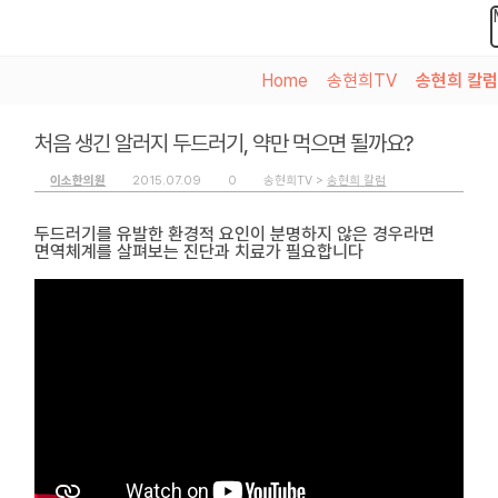
Home
>
송현희TV
>
송현희 칼럼
처음 생긴 알러지 두드러기, 약만 먹으면 될까요?
이소한의원
2015.07.09
0
송현희TV >
송현희 칼럼
두드러기를 유발한 환경적 요인이 분명하지 않은 경우라면
면역체계를 살펴보는 진단과 치료가 필요합니다