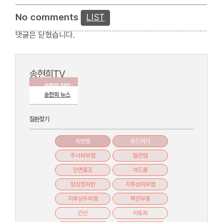
No comments
LIST
댓글은 닫혔습니다.
송현희TV
송현희 칼럼
송현희 뉴스
질환찾기
자반증
두드러기
주사피부염
혈관염
안면홍조
여드름
망상청피반
지루성피부염
지루성두피염
맥관부종
건선
아토피