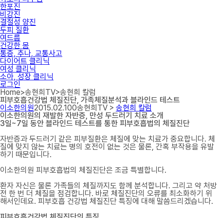
한포진
비강진
결절성 양진
두피 질환
여드름
건강한 몸
통증, 추나, 교통사고
다이어트 클리닉
여성 클리닉
소아, 성장 클리닉
로그인
Home
>
송현희TV
>
송현희 칼럼
피부호흡건강법 체질진단, 가족체질분석과 블라인드 테스트
이소한의원
2015.02.10
0
송현희TV >
송현희 칼럼
이소한의원의 재발한 자반증, 만성 두드러기 치료 소개
3일~7일 동안 블라인드 테스트를 통한 피부호흡법의 체질진단
자반증과 두드러기 같은 피부질환은 체질에 맞는 치료가 중요합니다. 체
질에 맞지 않는 치료는 병의 호전이 없는 것은 물론, 간혹 부작용을 유발
하기 때문입니다.
이소한의원 피부호흡법의 체질진단은 조금 특별합니다.
환자 자신은 물론 가족들의 체질까지도 함께 분석합니다. 그리고 약 처방
전 한 번 더 체질을 점검합니다. 바로 체질진단의 오류를 최소화하기 위
해서인데요. 피부호흡 건강법 체질진단 특징에 대해 말씀드리겠습니다.
피부호흡건강법 체질진단의 특징