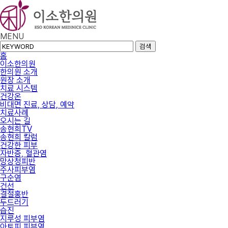
MENU
검색
홈
이소한의원
한의원 소개
원장 소개
치료 시스템
건강온
비대면 진료, 상담, 예약
치료사례
오시는 길
송현희TV
송현희 칼럼
건강한 피부
자반증, 혈관염
망상청피반
주사피부염
구순염
건선
결절홍반
두드러기
습진
지루성 피부염
아토피 피부염