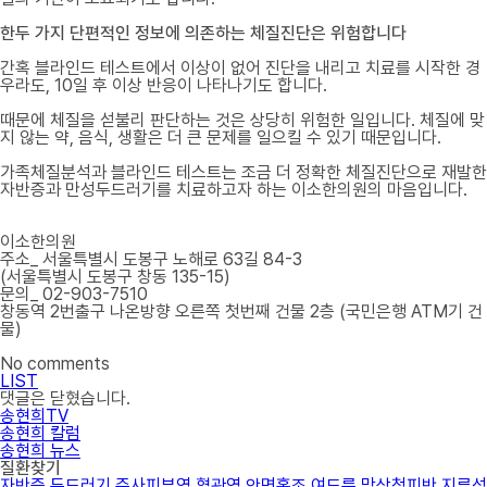
한두 가지 단편적인 정보에 의존하는 체질진단은 위험합니다
간혹 블라인드 테스트에서 이상이 없어 진단을 내리고 치료를 시작한 경
우라도, 10일 후 이상 반응이 나타나기도 합니다.
때문에 체질을 섣불리 판단하는 것은 상당히 위험한 일입니다. 체질에 맞
지 않는 약, 음식, 생활은 더 큰 문제를 일으킬 수 있기 때문입니다.
가족체질분석과 블라인드 테스트는 조금 더 정확한 체질진단으로 재발한
자반증과 만성두드러기를 치료하고자 하는 이소한의원의 마음입니다.
이소한의원
주소_ 서울특별시 도봉구 노해로 63길 84-3
(서울특별시 도봉구 창동 135-15)
문의_ 02-903-7510
창동역 2번출구 나온방향 오른쪽 첫번째 건물 2층 (국민은행 ATM기 건
물)
No comments
LIST
댓글은 닫혔습니다.
송현희TV
송현희 칼럼
송현희 뉴스
질환찾기
자반증
두드러기
주사피부염
혈관염
안면홍조
여드름
망상청피반
지루성