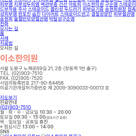
피부염
지루성두피염
맥관부종
건선
아토피
이소한의원
구순염
스테로이
드부작용
주사
스테로이드
콜린성 두드러기
피부묘기증
송현희원장
접촉
성피부염
한포진
습진
다이어트
스테로이드연고
결절성양진
피부혈관염
송현희
울혈반모양혈관염
박탈성구순염
전화
오시는 길
홈
사례
치료법
오시는 길
이소한의원
서울 도봉구 노해로69길 21, 2층 (창동역 1번 출구)
TEL. (02)903-7510
FAX. (02)905-7520
사업자등록번호 217-90-84458
의료기관개설허가증번호 제 2009-3090033-00013 호
지도보기
진료안내
(02)903-7510
월ㆍ화ㆍ수ㆍ금요일
10:30 ~ 20:00
토요일
09:30 ~ 15:00
(점심시간 없음)
목ㆍ일요일ㆍ공휴일
휴진
※ 점심시간
13:00 ~ 14:00
SNS