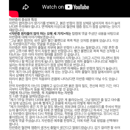
자반증의 증상과 특징
자반이 없어졌다가 생기기를 반복하고, 붉은 반점이 점점 상체로 넓어지며 개수가 늘어
난다면 주의해야 합니다. 면역체계 이상으로 혈관에 염증 정도가 점점 심해지는 것이기
때문입니다.
<자반증 환자들이 많이 하는 오해 세 가지>라는
칼럼에 댓글 주셨던 내용을 바탕으로
자반증에 대해 이야기해보겠습니다.
“그냥 붉은 점인데, 완전 얇은 빨간 볼펜으로 콕콕 찍은 것처럼 온몸에 있습니다. 이것
도 자반증이죠?”라는 댓글을 주셨습니다.
자반증은 피하 혈관의 출혈로 피부에 붉은 반점이 나타나는 질환입니다. 가장 흔한 증
상이 고춧가루 뿌린 듯이 자잘한 붉은 반점입니다. 빨간 볼펜으로 콕콕 찍은 것처럼 나
타난다는 것은 아마 자반의 형태를 표현한 것 같습니다.
일반적으로 자반증 초기에는 무릎 이하에서 시작합니다. 그리고 시간이 지나면서 점차
허벅지나 팔 쪽으로 번지게 됩니다. 혈관의 염증으로 피하 출혈이 나타나므로 체중이
실리는 하체 위주로 분포하다가 점점 상체 쪽으로 번집니다.
이처럼 온몸으로, 상체 쪽으로 번질 정도라면 하체에는 붉은 반점의 밀도가 높습니다.
한두 개가 아니라 출혈반이 여러 개 있는 것입니다. 피하 출혈이 점점 밑에서부터 심해
져서 상체에 번지기 때문입니다.
따라서 붉은 점이 만약 처음부터 온몸에 나타났다면 자반증 때문이 아닐 수도 있습니
다.
만약 자반증인지 아닌지 감별하고 싶으시다면 붉은 점의 밀도, 전신에 퍼진 기간, 어디
서부터 시작했는지 등을 체크해보셔야 할 것 같습니다.
가볍게 지나가는 자반증, 꼭 치료해야 하는 자반증
또 다른 댓글을 살펴보겠습니다.
“제가 1주일 전부터 다리에 붉은 반점 같은 게 올라오는데, 그냥 땀띠인 줄 알고 대수롭
지 않게 넘겼는데, 갈수록 빨개지고 온몸에 퍼지는데 어떻게 해야 하죠?”
“제가 자반증이 생긴 지 한 달 정도 됐는데, 피부과에 갔더니 스테로이드를 주셔서 먹었
는데 좋아지지 않아서 4일 뒤에 큰 병원을 갔어요. 쉬면 괜찮다고 하셔서 그냥 쉬었더
니 자반증이 없어져서 다시 학원을 갔어요. 학원을 갔더니 더 심해졌어요. 또다시 쉬고
좋아졌는데, 또 걸어 다니니까 자반이 다시 올라오고 팔까지 번졌어요.”
이렇게 댓글 주셨습니다. 자반증은 예후를 판정하고, 이에 따른 치료 방법을 선택해야
합니다.
자반증은 혈관에 염증이 생겨서 출혈이 생긴다고 말씀드렸습니다. 감기 걸리면 잘 쉬어