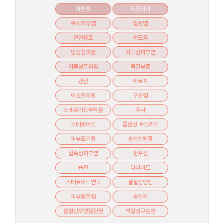
자반증
두드러기
주사피부염
혈관염
안면홍조
여드름
망상청피반
지루성피부염
지루성두피염
맥관부종
건선
아토피
이소한의원
구순염
스테로이드부작용
주사
스테로이드
콜린성 두드러기
피부묘기증
송현희원장
접촉성피부염
한포진
습진
다이어트
스테로이드연고
결절성양진
피부혈관염
송현희
울혈반모양혈관염
박탈성구순염