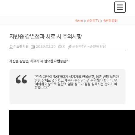
Home
>
송현희TV
>
송현희 칼럼
자반증 감별점과 치료 시 주의사항
이소한의원
2020.02.20
0
송현희TV >
송현희 칼럼
자반증 감별법, 치료가 꼭 필요한 자반증은?
“만약 자반이 없어졌다가 생기기를 반복하고, 붉은 반점 부위가
점점 상체로 넓어지고 개수가 늘어난다면 주의해야 합니다. 면
역체계 이상으로 혈관의 염증 정도가 점점 심해지는 것이기 때
문입니다.”