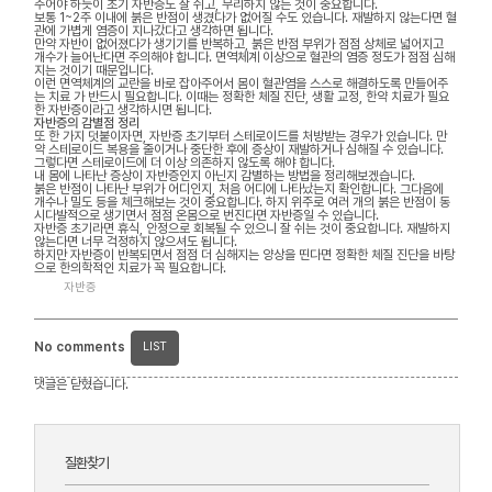
주어야 하듯이 초기 자반증도 잘 쉬고, 무리하지 않는 것이 중요합니다.
보통 1~2주 이내에 붉은 반점이 생겼다가 없어질 수도 있습니다. 재발하지 않는다면 혈
관에 가볍게 염증이 지나갔다고 생각하면 됩니다.
만약 자반이 없어졌다가 생기기를 반복하고, 붉은 반점 부위가 점점 상체로 넓어지고
개수가 늘어난다면 주의해야 합니다. 면역체계 이상으로 혈관의 염증 정도가 점점 심해
지는 것이기 때문입니다.
이런 면역체계의 교란을 바로 잡아주어서 몸이 혈관염을 스스로 해결하도록 만들어주
는 치료 가 반드시 필요합니다. 이때는 정확한 체질 진단, 생활 교정, 한약 치료가 필요
한 자반증이라고 생각하시면 됩니다.
자반증의 감별점 정리
또 한 가지 덧붙이자면, 자반증 초기부터 스테로이드를 처방받는 경우가 있습니다. 만
약 스테로이드 복용을 줄이거나 중단한 후에 증상이 재발하거나 심해질 수 있습니다.
그렇다면 스테로이드에 더 이상 의존하지 않도록 해야 합니다.
내 몸에 나타난 증상이 자반증인지 아닌지 감별하는 방법을 정리해보겠습니다.
붉은 반점이 나타난 부위가 어디인지, 처음 어디에 나타났는지 확인합니다. 그다음에
개수나 밀도 등을 체크해보는 것이 중요합니다. 하지 위주로 여러 개의 붉은 반점이 동
시다발적으로 생기면서 점점 온몸으로 번진다면 자반증일 수 있습니다.
자반증 초기라면 휴식, 안정으로 회복될 수 있으니 잘 쉬는 것이 중요합니다. 재발하지
않는다면 너무 걱정하지 않으셔도 됩니다.
하지만 자반증이 반복되면서 점점 더 심해지는 양상을 띤다면 정확한 체질 진단을 바탕
으로 한의학적인 치료가 꼭 필요합니다.
자반증
No comments
LIST
댓글은 닫혔습니다.
질환찾기