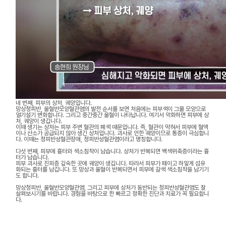
네 번째, 피부의 상처, 궤양입니다.
망상청피반, 울혈반모양혈관염의 발전 순서를 보면 처음에는 피부색이 그물 모양으로
얼기설기 변화합니다. 그리고 중간중간 울혈이 나타납니다. 여기서 악화하면 피부에 상
처, 궤양이 생깁니다.
이때 생기는 상처는 피부 주변 혈관의 폐색 때문입니다. 즉, 혈관이 막혀서 피부에 혈액
이나 산소가 공급되지 않아 생긴 상처입니다. 괴사로 인한 궤양이므로 통증이 극심합니
다. 이때는 청피반성혈관장애, 청피반성혈관염이라고 명칭합니다.
다섯 번째, 피부에 흉터와 색소침착이 남습니다. 상처가 반복되면 백색위축증이라는 흉
터가 남습니다.
피부 괴사로 진피층 깊숙한 곳에 궤양이 생깁니다. 따라서 피부가 패이고 하얗게 섬유
화되는 흉터를 남깁니다. 또 망상과 울혈이 반복되면서 피부에 갈색 색소침착을 남기기
도 합니다.
망상청피반, 울혈반모양혈관염, 그리고 피부에 상처가 동반되는 청피반성혈관염도 잘
살펴보시기를 바랍니다. 경험을 바탕으로 한 빠르고 정확한 진단과 치료가 꼭 필요합니
다.