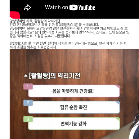
망상청피반 치료, 활혈탕의 약리기전
건강 온! 망상청피반 치료를 위한 활혈탕(活血湯)을 소개합니다.
망상청피반, 울혈반모양혈관염 같은 혈관질환은 왜 서양의학적인 치료 방법으로 잘 호
전되지 않을까요? 몸의 면역기능 회복을 돕기보다 면역억제제, 스테로이드제 등으로 염
증을 억제하는 데 초점을 맞추기 때문입니다.
활혈탕(活血湯)이란 혈관, 혈액에 생기를 불어넣는다는 뜻으로, 혈관 자체의 기능 회
복에 초점을 맞추는 치료법입니다.