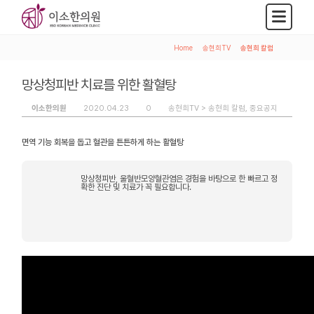
Home
>
송현희TV
>
송현희 칼럼
망상청피반 치료를 위한 활혈탕
이소한의원
2020.04.23
0
송현희TV >
송현희 칼럼
,
중요공지
면역 기능 회복을 돕고 혈관을 튼튼하게 하는 활혈탕
망상청피반, 울혈반모양혈관염은 경험을 바탕으로 한 빠르고 정
확한 진단 및 치료가 꼭 필요합니다.