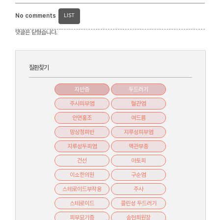
No comments
LIST
댓글은 닫혔습니다.
질환찾기
자반증
두드러기
주사피부염
혈관염
안면홍조
여드름
망상청피반
지루성피부염
지루성두피염
맥관부종
건선
아토피
이소한의원
구순염
스테로이드부작용
주사
스테로이드
콜린성 두드러기
피부묘기증
송현희원장