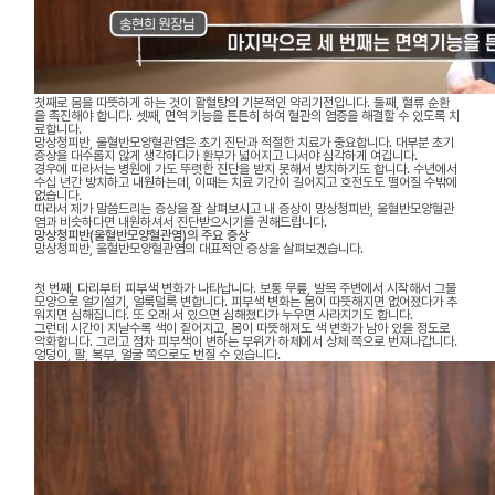
첫째로 몸을 따뜻하게 하는 것이 활혈탕의 기본적인 약리기전입니다. 둘째, 혈류 순환
을 촉진해야 합니다. 셋째, 면역 기능을 튼튼히 하여 혈관의 염증을 해결할 수 있도록 치
료합니다.
망상청피반, 울혈반모양혈관염은 초기 진단과 적절한 치료가 중요합니다. 대부분 초기
증상을 대수롭지 않게 생각하다가 환부가 넓어지고 나서야 심각하게 여깁니다.
경우에 따라서는 병원에 가도 뚜렷한 진단을 받지 못해서 방치하기도 합니다. 수년에서
수십 년간 방치하고 내원하는데, 이때는 치료 기간이 길어지고 호전도도 떨어질 수밖에
없습니다.
따라서 제가 말씀드리는 증상을 잘 살펴보시고 내 증상이 망상청피반, 울혈반모양혈관
염과 비슷하다면 내원하셔서 진단받으시기를 권해드립니다.
망상청피반(울혈반모양혈관염)의 주요 증상
망상청피반, 울혈반모양혈관염의 대표적인 증상을 살펴보겠습니다.
첫 번째, 다리부터 피부색 변화가 나타납니다. 보통 무릎, 발목 주변에서 시작해서 그물
모양으로 얼기설기, 얼룩덜룩 변합니다. 피부색 변화는 몸이 따뜻해지면 없어졌다가 추
워지면 심해집니다. 또 오래 서 있으면 심해졌다가 누우면 사라지기도 합니다.
그런데 시간이 지날수록 색이 짙어지고, 몸이 따뜻해져도 색 변화가 남아 있을 정도로
악화합니다. 그리고 점차 피부색이 변하는 부위가 하체에서 상체 쪽으로 번져나갑니다.
엉덩이, 팔, 복부, 얼굴 쪽으로도 번질 수 있습니다.