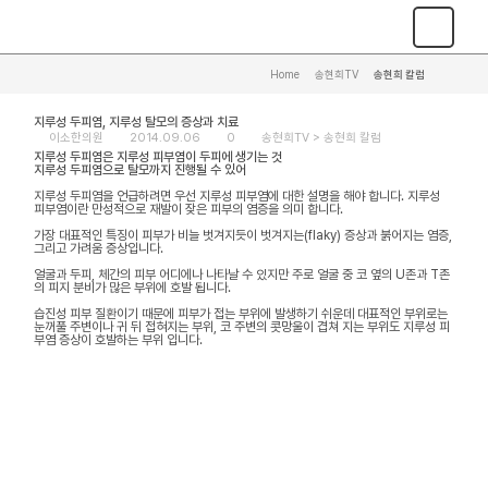
Home
>
송현희TV
>
송현희 칼럼
지루성 두피염, 지루성 탈모의 증상과 치료
이소한의원
2014.09.06
0
송현희TV >
송현희 칼럼
지루성 두피염은 지루성 피부염이 두피에 생기는 것
지루성 두피염으로 탈모까지 진행될 수 있어
지루성 두피염을 언급하려면 우선 지루성 피부염에 대한 설명을 해야 합니다. 지루성
피부염이란 만성적으로 재발이 잦은 피부의 염증을 의미 합니다.
가장 대표적인 특징이 피부가 비늘 벗겨지듯이 벗겨지는(flaky) 증상과 붉어지는 염증,
그리고 가려움 증상입니다.
얼굴과 두피, 체간의 피부 어디에나 나타날 수 있지만 주로 얼굴 중 코 옆의 U존과 T존
의 피지 분비가 많은 부위에 호발 됩니다.
습진성 피부 질환이기 때문에 피부가 접는 부위에 발생하기 쉬운데 대표적인 부위로는
눈꺼풀 주변이나 귀 뒤 접혀지는 부위, 코 주변의 콧망울이 겹쳐 지는 부위도 지루성 피
부염 증상이 호발하는 부위 입니다.