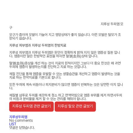
지루성 두피염 모
구
모구가 좁아져 모발이 가늘어 지고 영양상태가 좋지 않습니다. 이런 모발은 탈모가 조
장되기 쉽습니다.
지루성 피부염과 지루성 두피염의 한방치료
지루성 피부염과 지루성 두피염은 원인이 정확하게 밝혀 지지 않은 염증성 질환 입니
다. 염증이란 말은 한방적인 표현을 하자면 혈열(血熱)상태 입니다.
혈열(血熱)증상을 개선 하는 것이 치료의 원칙이지만 그보다 더 중요 한것은 왜 과연
두피에 염증이 발생하는지를 진단하고 치료 하는 것입니다.
체질 진단을 통해 염증을 유발할 수 있는 생활습관을 개선하고 염증이 발생하는 것을
치료 하는 한약치료를 기본으로 합니다.
또한 두피에 계속 비듬이나 피지분비가 많으면 염증이 반복하는 것은 당연한 이치 입니
다.
체질별 샴푸로 두피를 깨끗하게 청소 하고 면역약침으로 염증 부위를 제거 하면서두피
의 비듬과 분비물을 제거 할 수 있는 관리를 해줘야 합니다.
지루성 두피염 관련 글보기
지루성 탈모 관련 글보기
지루성두피염
No comments
LIST
댓글은 닫혔습니다.