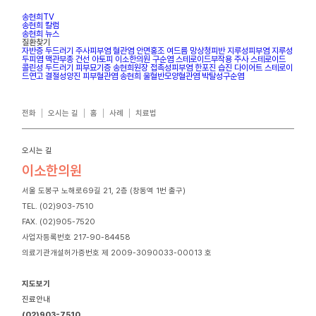
송현희TV
송현희 칼럼
송현희 뉴스
질환찾기
자반증
두드러기
주사피부염
혈관염
안면홍조
여드름
망상청피반
지루성피부염
지루성
두피염
맥관부종
건선
아토피
이소한의원
구순염
스테로이드부작용
주사
스테로이드
콜린성 두드러기
피부묘기증
송현희원장
접촉성피부염
한포진
습진
다이어트
스테로이
드연고
결절성양진
피부혈관염
송현희
울혈반모양혈관염
박탈성구순염
전화
오시는 길
홈
사례
치료법
오시는 길
이소한의원
서울 도봉구 노해로69길 21, 2층 (창동역 1번 출구)
TEL. (02)903-7510
FAX. (02)905-7520
사업자등록번호 217-90-84458
의료기관개설허가증번호 제 2009-3090033-00013 호
지도보기
진료안내
(02)903-7510