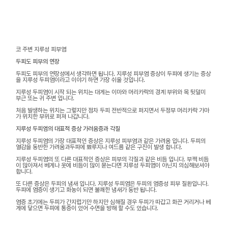
코 주변 지루성 피부염
두피도 피부의 연장
두피도 피부의 연장성에서 생각하면 됩니다. 지루성 피부염 증상이 두피에 생기는 증상
을 지루성 두피염이라고 이야기 하면 가장 쉬울 것입니다.
지루성 두피염이 시작 되는 위치는 대게는 이마와 머리카락의 경계 부위와 목 뒷덜미
부근 또는 귀 주변 입니다.
처음 발생하는 위치는 그렇지만 점차 두피 전반적으로 퍼지면서 두정부 머리카락 가마
가 위치한 부위로 퍼져 나갑니다.
지루성 두피염의 대표적 증상 가려움증과 각질
지루성 두피염의 가장 대표적인 증상은 지루성 피부염과 같은 가려움 입니다. 두피의
열감을 동반한 가려움과두피에 뾰루지나 여드름 같은 구진이 발생 합니다.
지루성 두피염의 또 다른 대표적인 증상은 피부의 각질과 같은 비듬 입니다. 부쩍 비듬
이 많아져서 베게나 옷에 비듬이 많이 묻는다면 지루성 두피염이 아닌지 의심해보셔야
합니다.
또 다른 증상은 두피의 냄새 입니다. 지루성 두피염은 두피의 염증성 피부 질환입니다.
두피에 염증이 생기고 화농이 되면 불쾌한 냄새가 동반 됩니다.
염증 초기에는 두피가 간지럽기만 하지만 심해질 경우 두피가 따갑고 화끈 거리거나 베
게에 닿으면 두피에 통증이 있어 수면을 방해 할 수도 있습니다.