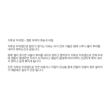
지루성 두피염 – 염증 부위의 화농과 비듬
지루성 두피염으로 탈모가 생기는 이유는 비가 안와 가물은 땅에 나무나 풀이 뿌리를
내리지 못하는것과 같습니다.
땅에 열이 생기면 식물이 뿌리를 내리지 못하고 뽑히듯이 지루성 두피염으로 인해 두피
에 염증이 발생하면 두피가 뜨거워지고 열감이 발생해 머리카락이 건강하게 뿌리 내리
지 못하고 쉽게 빠지게 됩니다.
또한 지루성 두피염으로 인한 비듬이나 각질이 모낭을 좁게 만들어 모발이 점차 얇아지
기 때문에도 탈모가 조장 됩니다.