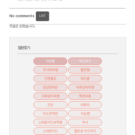
No comments
LIST
댓글은 닫혔습니다.
질환찾기
자반증
두드러기
주사피부염
혈관염
안면홍조
여드름
망상청피반
지루성피부염
지루성두피염
맥관부종
건선
아토피
이소한의원
구순염
스테로이드부작용
주사
스테로이드
콜린성 두드러기