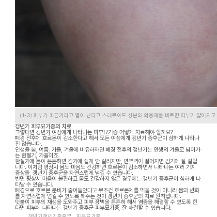
(1-3) 피부가 따끔거리고 열이 난다고 스테로이드 성분의 외용제를 바르면 피부가 얇아지고
갱년기 피부묘기증의 치료
그렇다면 갱년기 여성에게 나타나는 피부묘기증 어떻게 치료해야 할까요?
폐경 전후에 호르몬이 감소한다고 해서 모든 여성에게 갱년기 증후군이 심하게 나타나
진 않습니다.
인생을 봄, 여름, 가을, 겨울에 비유하자면 폐경 전후의 갱년기는 인생의 겨울로 넘어가
는 환절기, 가을이죠.
환절기에 몸이 튼튼하면 감기에 쉽게 안 걸리지만, 면역력이 떨어지면 감기에 잘 걸립
니다. 이처럼 평상시 몸도 마음도 건강하면 호르몬이 감소하면서 나타나는 여러 가지
증상들, 갱년기 증후군을 자연스럽게 넘길 수 있습니다.
반면 평상시 마음이 불편하고 몸도 건강하지 않은 경우에는 갱년기 증후군이 심하게 나
타날 수 있습니다.
폐경으로 호르몬 분비가 줄어들었다고 무조건 호르몬제를 먹을 것이 아니라 몸의 변화
를 자연스럽게 넘길 수 있도록 해주는 것이 갱년기 증후군의 치료 원칙입니다.
덧붙여 피부의 재생을 도와주고 피부 장벽을 튼튼히 해서 염증을 해결할 수 있도록 한
다면 피부에 나타나는 갱년기 증후군 피부묘기증, 잘 해결할 수 있습니다.
갱년기갱년기증후군
,
피부묘기증