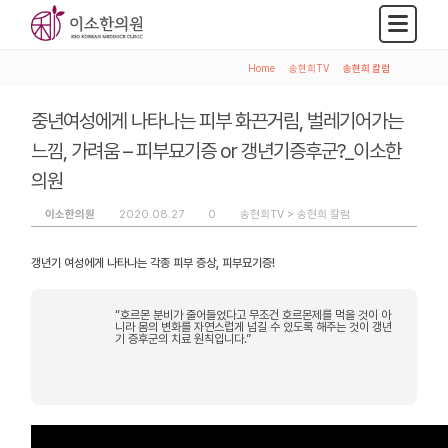
Home
>
송현희TV
>
송현희 칼럼
중년여성에게 나타나는 피부 화끈거림, 벌레기어가는
느낌, 가려움 – 피부묘기증 or 갱년기증후군?_이소한
의원
이소한의원
2020.08.27
0
송현희TV >
송현희 칼럼
갱년기 여성에게 나타나는 각종 피부 증상, 피부묘기증!
“호르몬 분비가 줄어들었다고 무조건 호르몬제를 먹을 것이 아
니라 몸의 변화를 자연스럽게 넘길 수 있도록 해주는 것이 갱년
기 증후군의 치료 원칙입니다.”