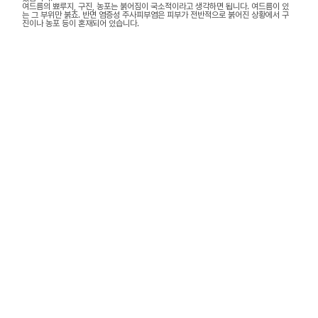
여드름의 뾰루지, 구진, 농포는 붉어짐이 국소적이라고 생각하면 됩니다. 여드름이 있
는 그 부위만 붉죠. 반면 염증성 주사피부염은 피부가 전반적으로 붉어진 상황에서 구
진이나 농포 등이 혼재되어 있습니다.