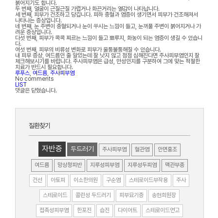
붉어지기도 합니다.
두 번째, 얼굴이 근질근질 가렵거나 화끈거리는 열감이 나타납니다.
세 번째, 피부가 건조하고 당깁니다. 피하 충혈과 염증이 생기면서 피부가 건조해져서
나타나는 증상입니다.
네 번째, 눈 주변이 충혈되거나 눈이 쑤시는 느낌이 들고, 눈꺼풀 주변이 붉어지거나 가
려운 증상입니다.
다섯 번째, 피부가 콕콕 찌르는 느낌이 들고 뾰루지, 화농이 되는 염증이 생길 수 있습니
다.
여섯 번째, 피부의 비류성 변화로 피부가 울퉁불퉁해질 수 있습니다.
내 피부 증상, 여드름인 줄 알았는데 잘 낫지 않고 점점 심해진다면 주사피부염인지 잘
체크해보시기를 바랍니다. 주사피부염은 급성, 만성인지를 구분하여 그에 맞는 적절한
치료가 반드시 필요합니다.
루푸스
,
여드름
,
주사피부염
No comments
LIST
댓글은 닫혔습니다.
질환찾기
자반증
두드러기
주사피부염
혈관염
안면홍조
여드름
망상청피반
지루성피부염
지루성두피염
맥관부종
건선
아토피
이소한의원
구순염
스테로이드부작용
주사
스테로이드
콜린성 두드러기
피부묘기증
송현희원장
접촉성피부염
한포진
습진
다이어트
스테로이드연고