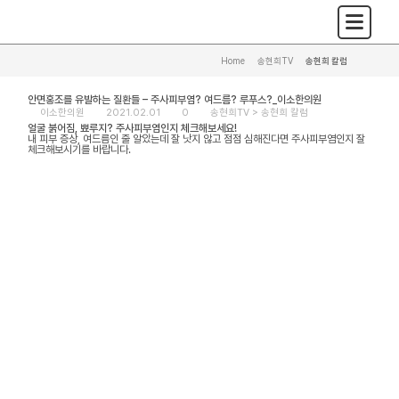
Home
>
송현희TV
>
송현희 칼럼
안면홍조를 유발하는 질환들 – 주사피부염? 여드름? 루푸스?_이소한의원
이소한의원
2021.02.01
0
송현희TV >
송현희 칼럼
얼굴 붉어짐, 뾰루지? 주사피부염인지 체크해보세요!
내 피부 증상, 여드름인 줄 알았는데 잘 낫지 않고 점점 심해진다면 주사피부염인지 잘
체크해보시기를 바랍니다.