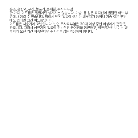
홍조_홍반과_구진_농포가_혼재된_주사피부염
한 가지, 여드름은 얼굴에만 생기지는 않습니다. 가슴, 등 같은 피지선이 발달한 어느 부
위에나 생길 수 있습니다. 따라서 만약 얼굴에 생기는 뾰루지가 등이나 가슴 같은 부위
에도 있다면 그건 여드름입니다.
여드름은 사춘기에 호발합니다. 반면 주사피부염은 30대 이상 중년 여성에게 흔한 질
환입니다. 따라서 성인기에 얼굴에 전반적인 붉어짐을 동반하고, 여드름처럼 보이는 뾰
루지가 오랜 기간 지속된다면 주사피부염을 의심해야 합니다.