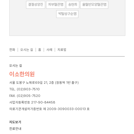
결절성양진
피부혈관염
송현희
울혈반모양혈관염
박탈성구순염
전화
오시는 길
홈
사례
치료법
오시는 길
이소한의원
서울 도봉구 노해로69길 21, 2층 (창동역 1번 출구)
TEL. (02)903-7510
FAX. (02)905-7520
사업자등록번호 217-90-84458
의료기관개설허가증번호 제 2009-3090033-00013 호
지도보기
진료안내