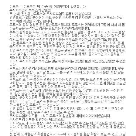
여드름_-_여드름은_턱_가슴_등_여러부위에_발생합니다
주사피부염과 루푸스의 감별점
두 번째, 전신홍반루푸스와 주사피부염도 혼동하기 쉽습니다.
안면홍조나 얼굴 붉어짐이 주요 증상인 주사피부염 환자라면 ‘나 혹시 루푸스는 아닐
까?’ 이런 걱정을 하기도 합니다.
루푸스의 정식 명칭은 전신홍반루푸스입니다. 루푸스는 면역체계가 고장이 나서 내 몸
이곳저곳을 공격하고 염증을 일으키는 자가면역질환입니다.
루푸스 환자들은 피부, 그리고 피부 주변 혈관에도 염증이 생겨서 여러 가지 피부 증상
이 나타날 수 있습니다. 그중 대표적인 증상이 얼굴이 붉어지는 홍반입니다. 혈관이 확
장되고 홍반 위주인 주사피부염 환자들은 루푸스를 의심하고 걱정하기도 합니다.
그런데 루푸스의 홍반은 전형적인 양상이 있습니다. 나비 모양 홍반이라고 하죠. 콧대
중심으로 코 옆으로 나비 모양으로 붉어지는 것이 루푸스 홍반의 전형적인 증상입니다.
반면 주사피부염의 붉어짐, 홍반, 홍조는 얼굴의 뺨 부분이 좀 더 광범위하게 벌겋게 됩
니다. 붉어짐이 턱에도 나타날 수 있습니다. 피부를 자세히 들여다보면 거미줄처럼 모
세혈관의 확장이 보이기도 합니다.
따라서 주사피부염과 루푸스는 얼굴이 붉어지는 양상을 보면 어느 정도 감별할 수 있습
니다.
루푸스는 자가면역반응으로 피부 조직을 공격하고 염증을 일으키는 질환입니다. 루푸
스로 얼굴에 홍반이 일어날 정도면 다른 부위의 피부에도 붉어짐이나 홍반, 자반 같은
증상이 나타날 수 있습니다.
루푸스의 또 다른 특징은 광과민성이라는 것입니다. 햇빛을 보면 피부 증상이 급격하게
악화합니다. 물론 자외선은 대부분의 피부질환에 좋지 않습니다. 그런데 햇빛을 조금만
봐도 홍조, 홍반이 확 나빠진다면 루푸스일 수 있습니다.
루푸스는 몸 이곳저곳에 염증을 일으키는 만큼 증상도 다양합니다. 관절통, 극심한 피
로, 원인 불명의 전신 통증, 무력감 등을 동반하기도 합니다.
얼굴이 붉어지더라도 콧대 중심으로 나비 모양 홍반이 생긴다, 피부 이곳저곳에 비슷한
홍반이 나타난다, 피로와 관절통 등의 증상이 동반된다, 햇빛을 조금만 쬐어도 증상이
확 나빠진다면 루푸스일 수 있습니다.
반면 얼굴만 벌겋고 뺨이나 턱이 함께 붉어지면서 열이 나는데, 다른 피부는 괜찮다면
혈관 확장성, 홍반 위주의 주사피부염일 수 있습니다.
주사피부염과 여드름, 그리고 루푸스의 감별점에 대해서 이야기해봤습니다.
주사피부염 여부를 확인하는 체크리스트
마지막으로 내 피부 증상이 주사피부염인지 확인할 수 있는 체크리스트를 정리하겠습
니다. 이런 증상들이 지속된다면 주사 피부염인지 정확히 진단을 받으시는 게 좋겠습니
다.
첫 번째, 모세혈관의 확장증입니다. 피부에 거미줄처럼 혈관 확장이 보일 수 있고, 그냥