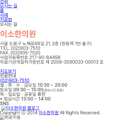
전화
오시는 길
홈
사례
치료법
오시는 길
이소한의원
서울 도봉구 노해로69길 21, 2층 (창동역 1번 출구)
TEL. (02)903-7510
FAX. (02)905-7520
사업자등록번호 217-90-84458
의료기관개설허가증번호 제 2009-3090033-00013 호
지도보기
진료안내
(02)903-7510
월ㆍ화ㆍ수ㆍ금요일
10:30 ~ 20:00
토요일
09:30 ~ 15:00
(점심시간 없음)
목ㆍ일요일ㆍ공휴일
휴진
※ 점심시간
13:00 ~ 14:00
SNS