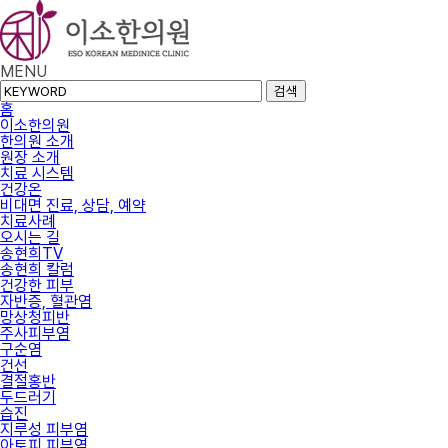
MENU
검색
홈
이소한의원
한의원 소개
원장 소개
치료 시스템
건강온
비대면 진료, 상담, 예약
치료사례
오시는 길
송현희TV
송현희 칼럼
건강한 피부
자반증, 혈관염
망상청피반
주사피부염
구순염
건선
결절홍반
두드러기
습진
지루성 피부염
아토피 피부염