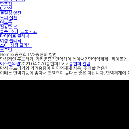
한포진
비강진
결절성 양진
두피 질환
여드름
건강한 몸
통증, 추나, 교통사고
다이어트 클리닉
여성 클리닉
소아, 성장 클리닉
로그인
Home
>
송현희TV
>
송현희 칼럼
만성적인 두드러기, 가려움증? 면역력이 높아서? 면역억제제- 싸이폴엔,
이소한의원
2021.04.07
0
송현희TV >
송현희 칼럼
만성 두드러기와 가려움증에 면역억제제 사용, 주의할 점은?
이때는 면역기능이 좋아서 면역력이 높다는 뜻은 아닙니다. 면역체계에 