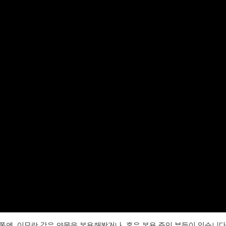
폴엔, 이뮤란 같은 약물을 복용해봤거나, 혹은 복용 중인 분들이 있습니다