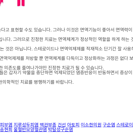
다고 표현할 수도 있습니다. 그러나 이것은 면역기능이 좋아서 면역력이
입니다. 그러므로 진정한 치료는 면역체계가 정상적인 역할을 하게 하는 
 것은 아닙니다. 스테로이드나 면역억제제를 적재적소 단기간 잘 사용하
면역억제제를 처방할 뿐 면역체계를 다독이고 정상화하는 과정은 없다 보니
 의존도를 줄여나가야만 진정한 치료가 될 수 있습니다.
분들은 갑자기 약물을 중단하면 억제되었던 염증반응이 반동하면서 증상이 
 한의학적인 치료를 병행하기를 바랍니다.
피부염
지루성두피염
맥관부종
건선
아토피
이소한의원
구순염
스테로이
송현희
울혈반모양혈관염
박탈성구순염