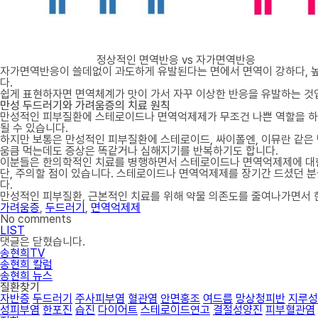
정상적인 면역반응 vs 자가면역반응
자가면역반응이 쓸데없이 과도하게 유발된다는 면에서 면역이 강하다, 높
다.
쉽게 표현하자면 면역체계가 맛이 가서 자꾸 이상한 반응을 유발하는 것
만성 두드러기와 가려움증의 치료 원칙
만성적인 피부질환에 스테로이드나 면역억제제가 무조건 나쁜 역할을 하는
될 수 있습니다.
하지만 보통은 만성적인 피부질환에 스테로이드, 싸이폴엔, 이뮤란 같은 
움큼 먹는데도 증상은 똑같거나 심해지기를 반복하기도 합니다.
이분들은 한의학적인 치료를 병행하면서 스테로이드나 면역억제제에 대한
단, 주의할 점이 있습니다. 스테로이드나 면역억제제를 장기간 드셨던 
다.
만성적인 피부질환, 근본적인 치료를 위해 약물 의존도를 줄여나가면서
가려움증
,
두드러기
,
면역억제제
No comments
LIST
댓글은 닫혔습니다.
송현희TV
송현희 칼럼
송현희 뉴스
질환찾기
자반증
두드러기
주사피부염
혈관염
안면홍조
여드름
망상청피반
지루성
성피부염
한포진
습진
다이어트
스테로이드연고
결절성양진
피부혈관염