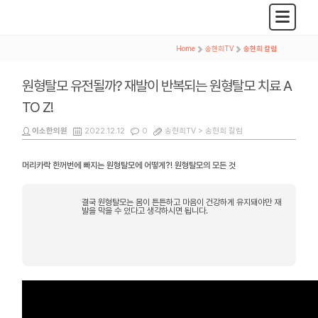
Home
>
송현희TV
>
송현희 칼럼
원형탈모 유전될까? 재발이 반복되는 원형탈모 치료 A
TO Z!
이소한의원
2022.12.12
0
송현희TV >
송현희 칼럼
머리카락 한꺼번에 빠지는 원형탈모에 어떻게?! 원형탈모의 모든 것
결국 원형탈모는 몸이 튼튼하고 마음이 건강하게 유지돼야만 재
발을 막을 수 있다고 생각하시면 됩니다.