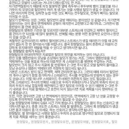
호전되고 모발이 나셨다는 거니까 다행스럽기도 한 거죠.
자가면역질환이기 때문에 자칫 잘못하면 옆에 측두부나 후두부에 뱀이 꼬불꼬불 지나
가듯이 띠 모양으로 탈모반이 여러 개 생기는 것을 사행성 탈모가 생길 수 있습니다. 아
니면 머리카락 전체, 심하면 눈썹 이런 것도 빠지는 전두탈모로, 전체가 빠지는 탈모로
이어질 수 있죠.
탈모가 반복되는 것은 그래도 탈모반이 금방 채워지는 분이었던 것 같습니다. 자가면역
질환이라는 것이 결국 면역체계의 균형이 깨지면서 교란됐다고 얘기하죠. 그러면서 염
증반응이 몸 안에 생깁니다.
원형탈모의 명확한 기전은 잘 모르지만 대부분 스트레스에 민감하고 체력이 떨어지고
몸 관리가 안 되었을 때 많이 발생하죠. 반복될 때는 분명 어떤 환경적인 요인이나 원인
이 있을 것입니다.
계절적인 요인이라든지 체력이 떨어졌다거나 스트레스가 생길 때라든가 이럴 때 규칙
성이 없는지 한 번 찾아보시기를 바랍니다. 결국 원형탈모는 몸이 튼튼하고 마음이 건
강하게 유지돼야만 재발을 막을 수 있다고 생각하시면 됩니다.
Q. 원형탈모 완치가 되는지?
원형탈모의 현대의학적인 치료법은 탈모의 원인을 제거하는 것이 아닙니다.
원인 모를 염증반응이 모낭을 손상해서 탈모가 생기는 거죠. 그래서 염증반응을 우선
억제해주는 것을 목표로 하는데 대표적인 게 스테로이드를 병변에 주입하는 거죠.
탈모반이 크지 않고 주사 치료에 잘 반응해서 2~3번 주사 맞고 모발 탈락이 줄어들고
모낭 손상이나 염증이 억제된다면 걱정하지 않으셔도 됩니다.
기본은 스트레스 받지 않고 면역력, 체력 관리하면 됩니다. 그런데 때에 따라서 탈모반
의 개수나 넓이가 점점 증가하거나 스테로이드 주사를 주입했는데 반응하지 않는 경우
도 있습니다. 이럴 때 너무 스테로이드 주사에만 의존하지 않는 것도 필요합니다.
간혹 스테로이드 주사의 반복된 사용으로 두피가 위축된다거나 모낭의 위축이 와서 오
히려 두피가 비닐 껍질처럼 매끈해지고 영구 탈모로 이어질 수 있기 때문에 2~3번 주
기 내외로 주사 치료 잘해보시고 호전이 되지 않는다면 치료 계획을 다시 정비하는 것
이 좋겠습니다.
또한, 이런 경우라면 고장 난 면역체계가 원인이죠. 면역체계가 고장 난 것을 교정할 수
있도록 한의학적인 치료를 병행하는 것이 필요할 수 있습니다.
오늘 원형탈모에 대해서 Q&A 시간 가져 봤습니다. 원형탈모는 몸이 주는 신호라고 생
각하시면 됩니다. 종종 과도한 스트레스 뒤에 잘 발생하죠. 그래서 혹 원형탈모가 생겼
다면 몸과 마음이 좀 더 쉬세요, 하는 신호라고 생각하시면 됩니다.
원형탈모, 잘 받아들이고 사행성 탈모나 두피의 손상으로 영구적인 탈모로 진행되지 않
게 치료 계획을 세우는 것이 좋겠습니다.
원형탈모
,
원형탈모완치
,
원형탈모유전
,
원형탈모재발
,
원형탈모치료
,
탈모