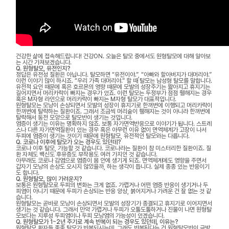
건강한 삶에 접속해드립니다! 건강ON. 오늘은 탈모 중에서도 원형탈모에 대해 알아보
는 시간 가져보겠습니다.
Q. 원형탈모, 유전인지?
정답은 유전성 질환은 아닙니다. 탈모하면 “유전이야.”, “아빠와 할아버지가 대머리야.”
이런 이야기 많이 하시죠. “우리 가족 대머리야.” 할 때 탈모는 남성형 탈모를 말합니다.
유전적 요인 때문에 혹은 호르몬의 영향 때문에 모발의 성장주기는 짧아지고 휴지기는
길어지면서 머리카락이 빠지는 경우가 있죠. 이런 탈모는 두정부가 점점 휑해지는 경우
혹은 M자형 라인으로 머리카락이 빠지는 M자형 탈모가 대표적입니다.
원형탈모는 모낭이 손상되면서 모발의 성장이 휴지기로 한꺼번에 이행되고 머리카락이
한꺼번에 탈락하는 질환이죠. 그래서 조금씩 머리숱이 휑해지는 것이 아니라 한꺼번에
탈락해서 동전 모양으로 탈모반이 생기는 것입니다.
염증이 생기는 이유는 명확하지 않죠. 보통 자가면역반응으로 이야기가 됩니다. 스트레
스나 다른 자가면역질환이 있는 경우 혹은 아무런 이유 없이 면역체계가 고장이 나서
두피에 염증이 생기는 것이기 때문에 원형탈모, 유전적인 탈모와는 다릅니다.
Q. 코로나 이후에 탈모가 오는 경우도 있던데?
코로나 이후 탈모, 가능할 것 같습니다. 코로나라는 질환이 참 미스터리한 질환이죠. 질
환 자체도 백신도 후유증도 부작용도 여러 가지인 것 같습니다.
아무래도 코로나 감염으로 염증이 몸 안에 생기게 되죠. 면역체계에도 영향을 주면서
갑자기 모낭의 손상도 오시지 않았을까, 하는 생각이 듭니다. 실제 종종 있는 반응이기
도 합니다.
Q. 원형탈모, 많이 가려운지?
보통은 원형탈모로 두피의 변화는 크게 없죠. 가렵거나 어떤 염증 반응이 생기거나 두
피염이 아니기 때문에 두피가 손상되는 반응 양상, 붉어지거나 가려운 건 잘 없는 것 같
습니다.
원형탈모는 곧바로 모낭이 손상되면서 모발의 성장기가 종결되고 휴지기로 이어지면서
생기는 것 같습니다. 그래서 만약 가렵거나 두피가 오톨도톨하거나 진물이 나면 원형탈
모보다는 지루성 두피염이나 두피 모낭염의 가능성이 있겠습니다.
Q. 원형탈모가 1~2년 주기로 계속 반복이 되는 경우도 있던데, 이유는?
원형탈모 환자들 종종 탈모가 반복되시는데, 그래도 반복된다는 건 원형탈모반이 금방