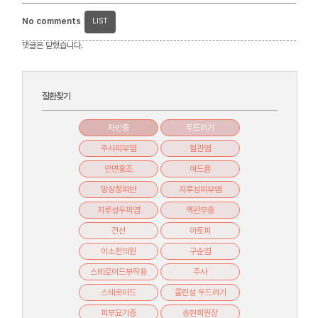
No comments
LIST
댓글은 닫혔습니다.
질환찾기
자반증
두드러기
주사피부염
혈관염
안면홍조
여드름
망상청피반
지루성피부염
지루성두피염
맥관부종
건선
아토피
이소한의원
구순염
스테로이드부작용
주사
스테로이드
콜린성 두드러기
피부묘기증
송현희원장