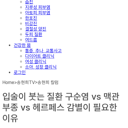
습진
지루성 피부염
아토피 피부염
한포진
비강진
결절성 양진
두피 질환
여드름
건강한 몸
통증, 추나, 교통사고
다이어트 클리닉
여성 클리닉
소아, 성장 클리닉
로그인
Home
>
송현희TV
>
송현희 칼럼
입술이 붓는 질환 구순염 vs 맥관
부종 vs 헤르페스 감별이 필요한
이유