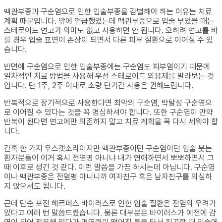
맥관부종과 구순염으로 인한 입술부종을 감별해야 하는 이유는 치료
계획 때문입니다. 앞에 언급했었는데 맥관부종으로 입술 부었을 때는
스테로이드 연고가 의미도 없고 사용하면 안 됩니다. 오히려 연고를 바
를 경우 입술 표면이 손상이 되면서 다른 피부 질환으로 이어질 수 있
습니다.
반면에 구순염으로 인한 입술부종에는 구순염도 피부염이기 때문에
일차적인 치료 방법을 사용해 우선 스테로이드 외용제를 발라보는 것
입니다. 단 1주, 2주 이내로 소량 단기간 사용은 권해드립니다.
반복적으로 장기적으로 사용한다면 최악의 구순염, 박탈성 구순염으
로 이어질 수 있다는 것을 꼭 명심하셔야 합니다. 또한 구순염이 만약
반복이 된다면 연고에만 의존하지 말고 치료 계획을 꼭 다시 세워야 합
니다.
간혹 한 가지 우스갯소리이지만 맥관부종이던 구순염이던 입술 붓는
환자분들이 이거 혹시 전염병 아니냐 내가 연애하면서 뽀뽀하면서 그
때 이후로 생긴 것 같다. 이런 말씀을 가끔 하시는데 아닙니다. 구순염
이나 맥관부종은 전염병 아니니까 여자친구 혹은 남자친구를 의심하
지 않으셔도 됩니다.
근데 단순 포진 헤르페스 바이러스로 인한 입술 질환은 전염의 우려가
있다고 여러 번 말씀드렸습니다. 물론 대부분은 바이러스가 예전에 감