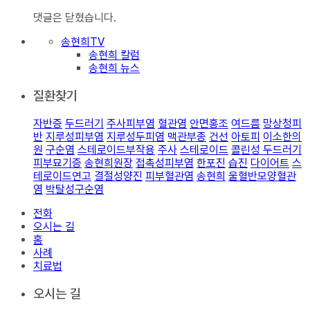
댓글은 닫혔습니다.
송현희TV
송현희 칼럼
송현희 뉴스
질환찾기
자반증
두드러기
주사피부염
혈관염
안면홍조
여드름
망상청피
반
지루성피부염
지루성두피염
맥관부종
건선
아토피
이소한의
원
구순염
스테로이드부작용
주사
스테로이드
콜린성 두드러기
피부묘기증
송현희원장
접촉성피부염
한포진
습진
다이어트
스
테로이드연고
결절성양진
피부혈관염
송현희
울혈반모양혈관
염
박탈성구순염
전화
오시는 길
홈
사례
치료법
오시는 길