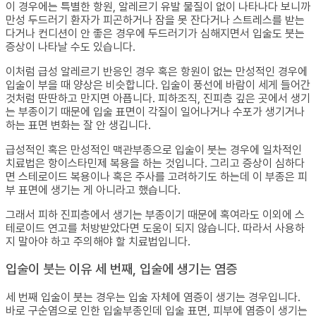
이 경우에는 특별한 항원, 알레르기 유발 물질이 없이 나타나다 보니까
만성 두드러기 환자가 피곤하거나 잠을 못 잔다거나 스트레스를 받는
다거나 컨디션이 안 좋은 경우에 두드러기가 심해지면서 입술도 붓는
증상이 나타날 수도 있습니다.
이처럼 급성 알레르기 반응인 경우 혹은 항원이 없는 만성적인 경우에
입술이 부을 때 양상은 비슷합니다. 입술이 풍선에 바람이 세게 들어간
것처럼 딴딴하고 만지면 아픕니다. 피하조직, 진피층 깊은 곳에서 생기
는 부종이기 때문에 입술 표면이 각질이 일어나거나 수포가 생기거나
하는 표면 변화는 잘 안 생깁니다.
급성적인 혹은 만성적인 맥관부종으로 입술이 붓는 경우에 일차적인
치료법은 항이스타민제 복용을 하는 것입니다. 그리고 증상이 심하다
면 스테로이드 복용이나 혹은 주사를 고려하기도 하는데 이 부종은 피
부 표면에 생기는 게 아니라고 했습니다.
그래서 피하 진피층에서 생기는 부종이기 때문에 혹여라도 이외에 스
테로이드 연고를 처방받았다면 도움이 되지 않습니다. 따라서 사용하
지 말아야 하고 주의해야 할 치료법입니다.
입술이 붓는 이유 세 번째, 입술에 생기는 염증
세 번째 입술이 붓는 경우는 입술 자체에 염증이 생기는 경우입니다.
바로 구순염으로 인한 입술부종인데 입술 표면, 피부에 염증이 생기는