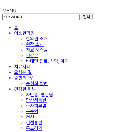
MENU
검색
홈
이소한의원
한의원 소개
원장 소개
치료 시스템
건강온
비대면 진료, 상담, 예약
치료사례
오시는 길
송현희TV
송현희 칼럼
건강한 피부
자반증, 혈관염
망상청피반
주사피부염
구순염
건선
결절홍반
두드러기