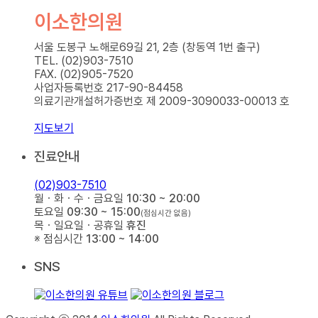
이소한의원
서울 도봉구 노해로69길 21, 2층 (창동역 1번 출구)
TEL. (02)903-7510
FAX. (02)905-7520
사업자등록번호 217-90-84458
의료기관개설허가증번호 제 2009-3090033-00013 호
지도보기
진료안내
(02)903-7510
월ㆍ화ㆍ수ㆍ금요일
10:30 ~ 20:00
토요일
09:30 ~ 15:00
(점심시간 없음)
목ㆍ일요일ㆍ공휴일
휴진
※ 점심시간
13:00 ~ 14:00
SNS