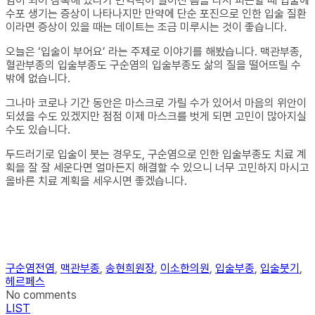
염이 되어 잠복해 있다가 면역력이 떨어진 틈을 타서 피곤할 때 입술에
수포 생기는 증상이 나타나지만 만약에 단순 포진으로 인한 입술 질환
이라면 증상이 있을 때는 데이트는 조금 미루시는 것이 좋습니다.
오늘은 ‘입술이 부어요’ 라는 주제로 이야기를 해봤습니다. 맥관부종,
혈관부종의 입술부종도 구순염의 입술부종도 삶의 질을 떨어뜨릴 수
밖에 없습니다.
그나마 코로나 기간 동안은 마스크로 가릴 수가 있어서 마음의 위안이
되셨을 수도 있겠지만 점점 이제 마스크를 벗게 되면 고민이 많아지실
수도 있습니다.
두드러기로 입술이 붓는 경우도, 구순염으로 인한 입술부종도 치료 계
획을 잘 잘 세운다면 얼마든지 해결할 수 있으니 너무 고민하지 마시고
올바른 치료 계획을 세우시면 좋겠습니다.
구순염전염
,
맥관부종
,
송현희원장
,
이소한의원
,
입술부종
,
입술붓기
,
헤르페스
No comments
LIST