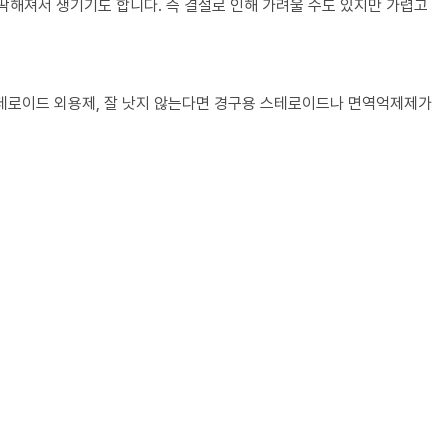
딱해져서 생기기도 합니다. 즉 결절로 인해 가려울 수도 있지만 가렵고
스테로이드 외용제, 잘 낫지 않는다면 경구용 스테로이드나 면역억제제가