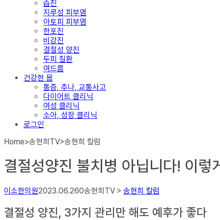
습진
지루성 피부염
아토피 피부염
한포진
비강진
결절성 양진
두피 질환
여드름
건강한 몸
통증, 추나, 교통사고
다이어트 클리닉
여성 클리닉
소아, 성장 클리닉
로그인
Home
>
송현희TV
>
송현희 칼럼
결절성양진 불치병 아닙니다! 이렇
이소한의원
2023.06.26
0
송현희TV >
송현희 칼럼
결절성 양진, 3가지 관리만 해도 예후가 좋다