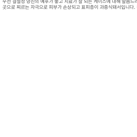
우선 결절성 양진의 예후가 좋고 치료가 잘 되는 케이스에 대해 말씀드
곳으로 찌르는 자극으로 피부가 손상되고 표피층이 과증식돼서입니다. 결