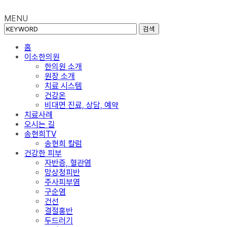
MENU
검색
홈
이소한의원
한의원 소개
원장 소개
치료 시스템
건강온
비대면 진료, 상담, 예약
치료사례
오시는 길
송현희TV
송현희 칼럼
건강한 피부
자반증, 혈관염
망상청피반
주사피부염
구순염
건선
결절홍반
두드러기