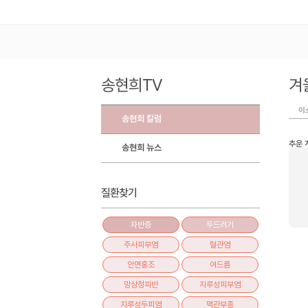
송현희TV
겨
이
송현희 칼럼
추운 
송현희 뉴스
질환찾기
자반증
두드러기
주사피부염
혈관염
안면홍조
여드름
망상청피반
지루성피부염
지루성두피염
맥관부종