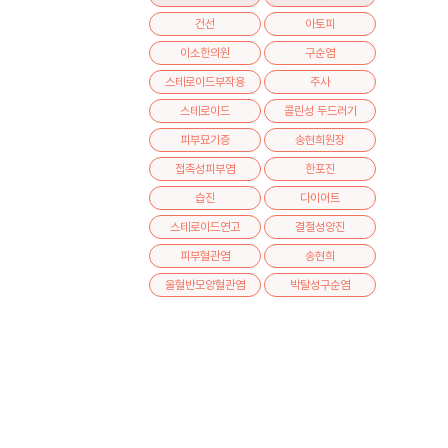
건선
아토피
이소한의원
구순염
스테로이드부작용
주사
스테로이드
콜린성 두드러기
피부묘기증
송현희원장
접촉성피부염
한포진
습진
다이어트
스테로이드연고
결절성양진
피부혈관염
송현희
울혈반모양혈관염
박탈성구순염