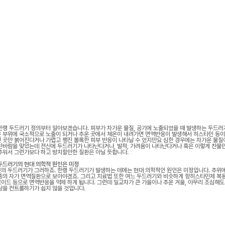
한랭 두드러기 정의부터 알아보겠습니다. 피부가 차가운 물질, 공기에 노출되었을 때 발생하는 두드러
 부위에 국소적으로 노출이 되거나 추운 곳에서 체온이 내려가면 면역반응이 발생해서 히스타민 등이
 곳만 붉어진다거나 가렵고 팽진 볼록한 피부 반응이 나타날 수 있지만요 심한 경우에는 차가운 물질이
찬바람을 맞았는데 전신에 두드러기가 나타난다거나, 발적, 가려움이 나타난다거나 혹은 이렇게 찬물
추워서 그런가보다 하고 방치할만한 질환은 아닐 듯합니다.
두드러기의 현대 의학적 원인은 미정
의 두드러기가 그러하죠. 한랭 두드러기가 발생하는 데에는 현대 의학적인 원인은 미정입니다. 추위
종의 자가 면역질환으로 보아야겠죠. 그리고 치료법 또한 여느 두드러기와 비슷하게 항히스타민제 복용 
이드 등으로 면역반응을 억제 하게 됩니다. 그런데 일교차가 큰 가을이나 추운 겨울, 아무리 조심해도
상을 컨트롤하기가 쉽지 않을 것입니다.