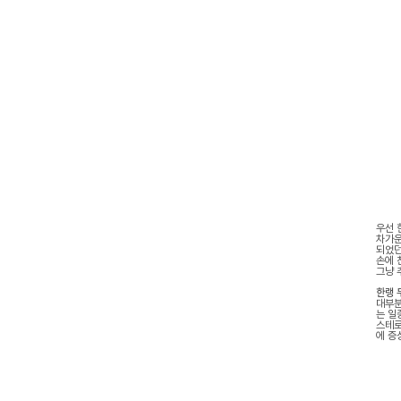
우선 
차가운
되었던
손에 
그냥 
한랭 
대부분
는 일
스테로
에 증