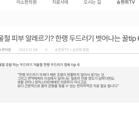
이소한의원
치료사례
오시는 길
송현희TV
울철 피부 알레르기? 한랭 두드러기 벗어나는 꿀tip
소한의원
2023.12.04
0
송현희TV >
송현희 칼럼
계절 호발 하는 두드러기 겨울철 한랭 두드러기 정복 tip 6
“한랭 두드러기 자체가 체온 조절이 원활하지 않아서 생기는 것,
그리고 면역체계의 이상에서 일어나는 질환인 만큼 정도가 심하다면요.
생활 관리나 항히스타민제에만 의존하지 마시고요.
보다 근본적으로 몸의 균형을 찾을 수 있는 한의학적인 치료 필요 합니다.”