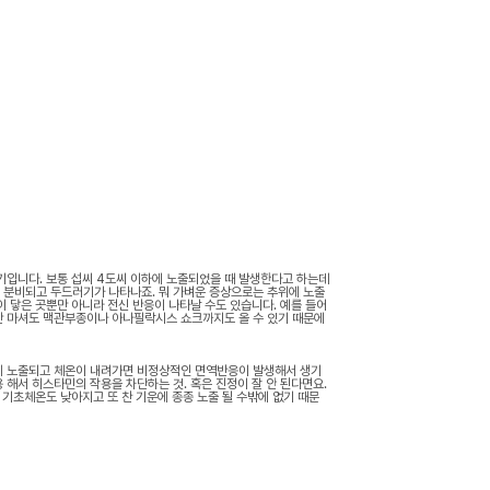
기입니다. 보통 섭씨 4도씨 이하에 노출되었을 때 발생한다고 하는데
 분비되고 두드러기가 나타나죠. 뭐 가벼운 증상으로는 추위에 노출
 닿은 곳뿐만 아니라 전신 반응이 나타날 수도 있습니다. 예를 들어
만 마셔도 맥관부종이나 아나필락시스 쇼크까지도 올 수 있기 때문에
에 노출되고 체온이 내려가면 비정상적인 면역반응이 발생해서 생기
해서 히스타민의 작용을 차단하는 것. 혹은 진정이 잘 안 된다면요.
 기초체온도 낮아지고 또 찬 기운에 종종 노출 될 수밖에 없기 때문