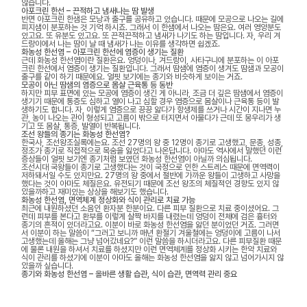
않습니다.
아포크린 한선 – 끈적하고 냄새나는 땀 발생
반면 아포크린 한샘은 모낭과 출구를 공유하고 있습니다. 때문에 모공으로 나오는 길에
피지샘이 분포하는 것 기억 하시죠. 그래서 이 한샘에서 나오는 땀은요. 여러 영양분도
있고요. 또 유분도 있고요. 또 끈적끈적하고 냄새가 나기도 하는 땀입니다. 자, 우리 겨
드랑이에서 나는 땀이 날 때 냄새가 나는 이유를 생각하면 쉽겠죠.
화농성 한선염 – 아포크린 한선에 염증이 생기는 질환
근데 화농성 한선염이란 질환은요. 엉덩이나, 겨드랑이, 사타구니에 분포하는 이 아포
크린 한선에서 염증이 생기는 질환입니다. 그래서 땀샘에 염증이 생겨도 땀샘과 모공이
출구를 같이 하기 때문에요. 얼핏 보기에는 종기와 비슷하게 보이는 거죠.
모공이 아닌 땀샘의 염증으로 몸살 근육통 등 동반
하지만 피부 표면에 있는 모공에 염증이 생긴 게 아니라, 조금 더 깊은 땀샘에서 염증이
생기기 때문에 통증도 심하고 열이 나고 심할 경우 염증으로 몸살이나 근육통 등이 발
생하기도 합니다. 자, 이렇게 염증으로 끙끙 앓다가 항생제를 쓰거나 시간이 지나면 누
관, 농이 나오는 관이 형성되고 고름이 밖으로 터지면서 아물다가 근데 또 몽우리가 생
기고 또 몸살, 통증, 발열이 반복됩니다.
조선 왕들의 종기는 화농성 한선염?
한국사, 조선왕조실록에는요. 조선 27명의 왕 중 12명이 종기로 고생했고, 문종, 성종,
정조가 종기로 직접적으로 목숨을 잃었다고 나온답니다. 아마도 역사에서 말했던 이런
증상들이 얼핏 보기엔 종기처럼 보였던 화농성 한선염이 아닐까 의심됩니다.
조선시대 국왕들이 종기로 고생했다는 것이 국정으로 인한 스트레스 때문에 면역력이
저하돼서일 수도 있지만요. 27명의 왕 중에서 절반에 가까운 왕들이 고생하고 사망을
했다는 것이 아마도 체질은요. 유전되기 때문에 조선 왕조의 체질적인 경향도 있지 않
았을까하고 재미있는 상상을 해보기도 했습니다.
화농성 한선염, 면역체계 정상화와 식이 관리로 치료 가능
최근에 내원하셨던 소음인 환자분 한분이요. 다른 피부 질환으로 치료 중이셨어요. 그
런데 피부를 본다고 환부를 이렇게 살짝 바지를 내렸는데 엉덩이 전체에 검은 흉터와
종기의 흔적이 있더라고요. 이분이 바로 화농성 한선염을 앓던 분이었던 거죠. 그러면
서 이분이 하는 말씀이 “그러고 보니까 매년 환절기 겨울철에는 엉덩이에 고름이 나서
고생했는데 올해는 그냥 넘어갔네요?” 이런 말씀을 하시더라고요. 다른 피부질환 때문
에 물론 내원을 하셔서 치료를 하셨지만 이런 면역체계를 정상화 시키는 한약 치료와
식이 관리를 하셨기에 이분이 아마도 올해는 화농성 한선염을 앓지 않고 넘어가시지 않
았을까 싶습니다.
종기와 화농성 한선염 – 올바른 생활 습관, 식이 습관, 면역력 관리 중요