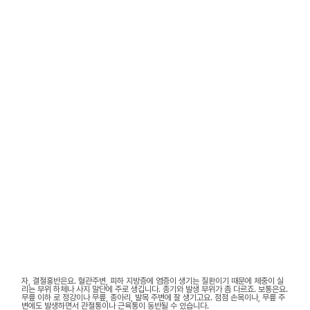
자, 결절홍반은요. 혈관주변, 피하 지방층에 염증이 생기는 질환이기 때문에 체중이 실
리는 부위 하체나 사지 말단에 주로 생깁니다. 종기와 발생 부위가 좀 다르죠. 보통은요.
무릎 이하 로 정강이나 무릎, 종아리, 발목 주변에 잘 생기고요. 점점 손목이나, 무릎 주
변에도 발생하면서 관절통이나 근육통이 동반될 수 있습니다.