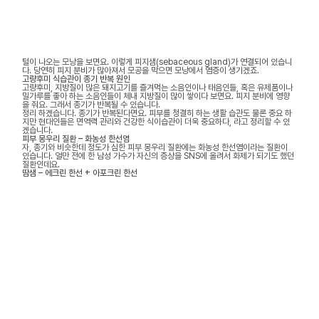
털이 나오는 모낭을 보면요. 이렇게 피지샘(sebaceous gland)가 연결되어 있습니
다. 당연히 피지 분비가 많아져서 모공을 막으면 모낭에서 염증이 생기겠죠.
고량후미 식습관이 종기 반복 원인
고량후미, 지방질이 많은 돼지고기를 즐겨먹는 소음인이나 태음인들, 혹은 유제품이나
밀가루를 좋아 하는 소음인들이 체내 지방질이 많이 쌓이다 보면요. 피지 분비에 영향
을 줘요. 그래서 종기가 반복될 수 있습니다.
정리 하겠습니다. 종기가 반복된다면요. 피부를 청결히 하는 생활 습관도 물론 중요 하
지만 현대인들은 면역력 관리와 건강한 식이습관이 더욱 중요하다, 라고 정리할 수 있
겠습니다.
피부 몽우리 질환 – 화농성 한선염
자, 종기와 비슷한데 정도가 심한 피부 몽우리 질환에는 화농성 한선염이라는 질환이
있습니다. 얼만 전에 한 남성 가수가 자신의 증상을 SNS에 올려서 화제가 되기도 했던
질환인데요.
땀샘 – 에크린 한선 + 아포크린 한선