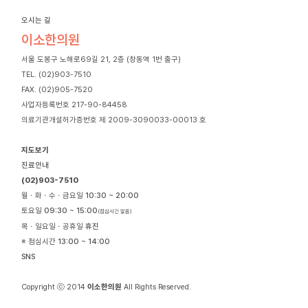
오시는 길
이소한의원
서울 도봉구 노해로69길 21, 2층 (창동역 1번 출구)
TEL. (02)903-7510
FAX. (02)905-7520
사업자등록번호 217-90-84458
의료기관개설허가증번호 제 2009-3090033-00013 호
지도보기
진료안내
(02)903-7510
월ㆍ화ㆍ수ㆍ금요일
10:30 ~ 20:00
토요일
09:30 ~ 15:00
(점심시간 없음)
목ㆍ일요일ㆍ공휴일
휴진
※ 점심시간
13:00 ~ 14:00
SNS
Copyright ⓒ 2014
이소한의원
All Rights Reserved.