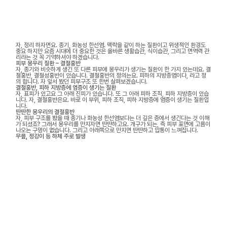
자, 정리 하자면요. 종기, 화농성 한선염. 맥락을 같이 하는 질환이고 위생적인 환경도
중요 하지만 요즘 시대에 더 중요한 것은 올바른 생활습관, 식이습관, 그리고 면역력 관
리라는 것 꼭 기억하셔야 하겠습니다.
피부 몽우리 질환 – 결절홍반
자, 종기와 비슷하게 생긴 또 다른 피부에 몽우리가 생기는 질환이 한 가지 있는데요. 결
절홍반, 결절성홍반이 있습니다. 결절홍반의 정의는요. 피하의 지방층염이다, 라고 정
의 합니다. 자 앞서 봤던 피부구조 또 한번 살펴보겠습니다.
결절홍반, 피하 지방층에 염증이 생기는 질환
자, 표피가 있고요 그 아래 진피가 있습니다. 또 그 아래 피하 조직, 피하 지방층이 있습
니다. 자, 결절홍반은요. 바로 이 부위, 피하 조직, 피하 지방층에 염증이 생기는 질환입
니다.
딴딴한 몽우리의 결절홍반
자, 피부 구조를 봤을 때 종기나 화농성 한선염보다는 더 깊은 층에서 생긴다는 것 이해
가 되셨죠? 그래서 몽우리를 만지자면 딴딴하고요. 개구가 되는, 즉 피부 표면에 고름이
나오는 구멍이 없습니다. 그리고 아래쪽으로 만지면 딴딴하고 압통이 느껴집니다.
무릎, 정강이 등 하체 주로 발생