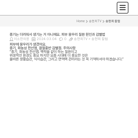
Home
>
송현희TV
>
송현희 칼럼
종기는 더러워서 생기는 거 아니에요. 피부 몽우리 질환 원인과 감별법
이소한의원
2024.03.04
0
송현희TV >
송현희 칼럼
피부에 몽우리가 생겼어요.
종기, 화농성 한선염, 결절홍반 감별점. 주의사항
“종기, 화농성 한선염. 맥락을 같이 하는 질환이고
위생적인 환경도 중요 하지만 요즘 시대에 더 중요한 것은
올바른 생활습관, 식이습관, 그리고 면역력 관리라는 것 꼭 기억하셔야 하겠습니다.”