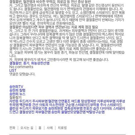
결절홍반, 혈관염과 비슷한 무력감, 피로감 등 전신 증상 동반
자, 그리고 혈관염과 비슷하게 전신의 무력감, 피로감, 발열 같은 전신증상이 동반되기
도 합니다. 결절홍반은요. 혈관염처럼 자가 면역질환의 관점에서 이해해야 합니다. 자,
피곤하거나 감기 끝에 급성적으로 발생할 수도 있고, 소염진통제 스테로이드 잠깐 복용
하고 없어지는 경우도 있지만요. 여느 혈관염처럼 스테로이드나 면역억제제에 의존하
면서 오래 반복하고 개수가 늘어나기도 하기 때문에 만약 결절홍반이 반복되는 기미가
보인다면 빨리 치료, 한의학적으로 전환해야겠죠.
결절홍반 의심된다면 피부 결핵과 연관보다는 치료 계획 점검 필요
자, 그리고 또 한 가지 결절홍반을요. 과거에는 피부결핵과 연관이 있다고 많이 생각했
습니다. 그래서 우리나라에 잠복결핵 환자가 많은 만큼 결절홍반인데 엑스레이 찍어보
니까 잠복결핵이 있다고 독한 결핵약을 막 몇 달간 드시면서 결절홍반이 낫지도 않고,
약 먹느라고 간수치 오르고 고생만 했다 이런 분들이 종종 내원하시는데요. 치료 경험
상 결절홍반이 피부결핵과 연관성이 있을 가능성은 좀 낮습니다. 자, 결절홍반이라면
결핵약 드시느라 고생하지 마시고요. 빨리 치료 계획 점검하시면 좋겠습니다.
자, 오늘은 피부에 생기는 몽우리 질환 종기, 화농성 한선염, 결절홍반에 대해 알아봤습
니다.
자, 피부에 몽우리가 생겨서 고민중이시라면 꼭 참고해 보시면 좋겠습니다.
결절홍반
,
종기
,
화농성한선염
No comments
LIST
댓글은 닫혔습니다.
송현희TV
송현희 칼럼
송현희 뉴스
질환찾기
자반증
두드러기
주사피부염
혈관염
안면홍조
여드름
망상청피반
지루성피부염
지루성
두피염
맥관부종
건선
아토피
이소한의원
구순염
스테로이드부작용
주사
스테로이드
콜린성 두드러기
피부묘기증
송현희원장
접촉성피부염
한포진
습진
다이어트
스테로이
드연고
결절성양진
피부혈관염
송현희
울혈반모양혈관염
박탈성구순염
전화
오시는 길
홈
사례
치료법