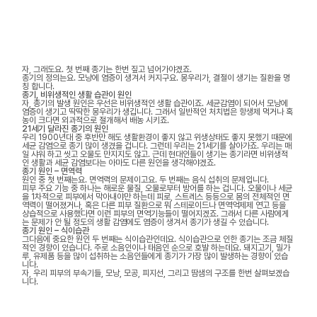
자, 그래도요. 첫 번째 종기는 한번 짚고 넘어가야겠죠.
종기의 정의는요. 모낭에 염증이 생겨서 커지구요. 몽우리가, 결절이 생기는 질환을 명
칭 합니다.
종기, 비위생적인 생활 습관이 원인
자, 종기의 발생 원인은 우선은 비위생적인 생활 습관이죠. 세균감염이 되어서 모낭에
염증이 생기고 딱딱한 몽우리가 생깁니다. 그래서 일반적인 처치법은 항생제 먹거나 혹
농이 크다면 외과적으로 절개해서 배농 시키죠.
21세기 달라진 종기의 원인
우리 1900년대 중 후반만 해도 생활환경이 좋지 않고 위생상태도 좋지 못했기 때문에
세균 감염으로 종기 많이 생겼을 겁니다. 그런데 우리는 21세기를 살아가죠. 우리는 매
일 샤워 하고 씻고 오물도 만지지도 않고. 근데 현대인들이 생기는 종기라면 비위생적
인 생활과 세균 감염보다는 아마도 다른 원인을 생각해야겠죠.
종기 원인 – 면역력
원인 중 첫 번째는요. 면역력의 문제이고요. 두 번째는 음식 섭취의 문제입니다.
피부 주요 기능 중 하나는 해로운 물질, 오물로부터 방어를 하는 겁니다. 오물이나 세균
을 1차적으로 피부에서 막아내야만 하는데 피로, 스트레스 등등으로 몸의 전체적인 면
역력이 떨어졌거나, 혹은 다른 피부 질환으로 뭐 스테로이드나 면역억제제 연고 등을
상습적으로 사용했다면 이런 피부의 면역기능들이 떨어지겠죠. 그래서 다른 사람에게
는 문제가 안 될 정도의 생활 감염에도 염증이 생겨서 종기가 생길 수 있습니다.
종기 원인 – 식이습관
그다음에 중요한 원인 두 번째는 식이습관인데요. 식이습관으로 인한 종기는 조금 체질
적인 경향이 있습니다. 주로 소음인이나 태음인 순으로 호발 하는데요. 돼지고기, 밀가
루, 유제품 등을 많이 섭취하는 소음인들에게 종기가 가장 많이 발생하는 경향이 있습
니다.
자, 우리 피부의 부속기들, 모낭, 모공, 피지선, 그리고 땀샘의 구조를 한번 살펴보겠습
니다.