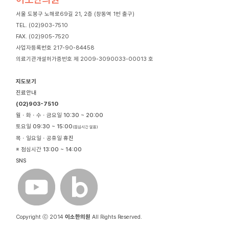
서울 도봉구 노해로69길 21, 2층 (창동역 1번 출구)
TEL. (02)903-7510
FAX. (02)905-7520
사업자등록번호 217-90-84458
의료기관개설허가증번호 제 2009-3090033-00013 호
지도보기
진료안내
(02)903-7510
월ㆍ화ㆍ수ㆍ금요일
10:30 ~ 20:00
토요일
09:30 ~ 15:00
(점심시간 없음)
목ㆍ일요일ㆍ공휴일
휴진
※ 점심시간
13:00 ~ 14:00
SNS
Copyright ⓒ 2014
이소한의원
All Rights Reserved.