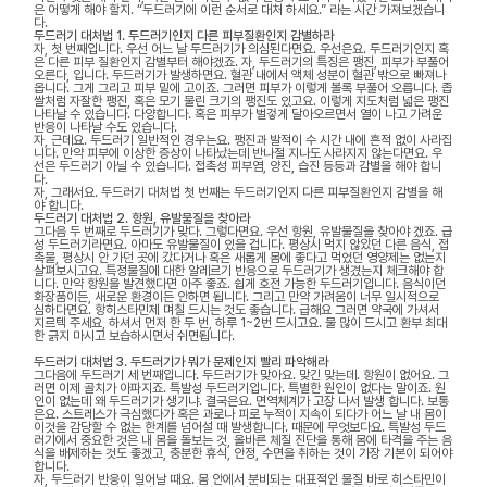
은 어떻게 해야 할지. “두드러기에 이런 순서로 대처 하세요.” 라는 시간 가져보겠습니
다.
두드러기 대처법 1. 두드러기인지 다른 피부질환인지 감별하라
자, 첫 번째입니다. 우선 어느 날 두드러기가 의심된다면요. 우선은요. 두드러기인지 혹
은 다른 피부 질환인지 감별부터 해야겠죠. 자, 두드러기의 특징은 팽진, 피부가 부풀어
오른다, 입니다. 두드러기가 발생하면요. 혈관 내에서 액체 성분이 혈관 밖으로 빠져나
옵니다. 그게 그리고 피부 밑에 고이죠. 그러면 피부가 이렇게 볼록 부풀어 오릅니다. 좁
쌀처럼 자잘한 팽진, 혹은 모기 물린 크기의 팽진도 있고요. 이렇게 지도처럼 넓은 팽진
나타날 수 있습니다. 다양합니다. 혹은 피부가 벌겋게 달아오르면서 열이 나고 가려운
반응이 나타날 수도 있습니다.
자, 근데요. 두드러기 일반적인 경우는요. 팽진과 발적이 수 시간 내에 흔적 없이 사라집
니다. 만약 피부에 이상한 증상이 나타났는데 반나절 지나도 사라지지 않는다면요. 우
선은 두드러기 아닐 수 있습니다. 접촉성 피부염, 양진, 습진 등등과 감별을 해야 합니
다.
자, 그래서요. 두드러기 대처법 첫 번째는 두드러기인지 다른 피부질환인지 감별을 해
야 합니다.
두드러기 대처법 2. 항원, 유발물질을 찾아라
그다음 두 번째로 두드러기가 맞다. 그렇다면요. 우선 항원, 유발물질을 찾아야 겠죠. 급
성 두드러기라면요. 아마도 유발물질이 있을 겁니다. 평상시 먹지 않았던 다른 음식, 접
촉물, 평상시 안 가던 곳에 갔다거나 혹은 새롭게 몸에 좋다고 먹었던 영양제는 없는지
살펴보시고요. 특정물질에 대한 알레르기 반응으로 두드러기가 생겼는지 체크해야 합
니다. 만약 항원을 발견했다면 아주 좋죠. 쉽게 호전 가능한 두드러기입니다. 음식이던
화장품이든, 새로운 환경이든 안하면 됩니다. 그리고 만약 가려움이 너무 일시적으로
심하다면요. 항히스타민제 며칠 드시는 것도 좋습니다. 급해요 그러면 약국에 가셔서
지르텍 주세요, 하셔서 먼저 한 두 번, 하루 1~2번 드시고요. 물 많이 드시고 환부 최대
한 긁지 마시고 보습하시면서 쉬면됩니다.
두드러기 대처법 3. 두드러기가 뭐가 문제인지 빨리 파악해라
그다음에 두드러기 세 번째입니다. 두드러기가 맞아요. 맞긴 맞는데. 항원이 없어요. 그
러면 이제 골치가 아파지죠. 특발성 두드러기입니다. 특별한 원인이 없다는 말이죠. 원
인이 없는데 왜 두드러기가 생기냐. 결국은요. 면역체계가 고장 나서 발생 합니다. 보통
은요. 스트레스가 극심했다가 혹은 과로나 피로 누적이 지속이 되다가 어느 날 내 몸이
이것을 감당할 수 없는 한계를 넘어설 때 발생합니다. 때문에 무엇보다요. 특발성 두드
러기에서 중요한 것은 내 몸을 돌보는 것, 올바른 체질 진단을 통해 몸에 타격을 주는 음
식을 배제하는 것도 좋겠고, 충분한 휴식, 안정, 수면을 취하는 것이 가장 기본이 되어야
합니다.
자, 두드러기 반응이 일어날 때요. 몸 안에서 분비되는 대표적인 물질 바로 히스타민이