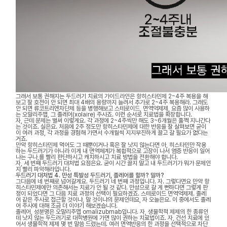
그래서 보통 권해지는 두드러기 치료의 가이드라인은 항히스타민제 2~4주 복용을 해
보고 잘 호전이 안 되면 최대 4배의 용량까지 늘려서 추가로 2~4주 복용해라. 그래도
안 되면 류코트리엔차단제 등을 병행해보고 스테로이드, 면역억제제, 요즘 많이 사용하
는 오말리주맵, 그 졸레어(xolaire) 주사죠. 이런 순서로 치료법을 확장합니다.
자, 근데 문제는 벌써 이렇게요. 각 과정에 2~4주씩만 해도 3~6개월은 훌쩍 지나간다
는 것이죠. 실은요. 처음에 2주 정도만 항히스타민제에 대한 반응을 잘 살펴보면 굳이
이 여러 과정, 각 과정을 경험해 가면서 수개월씩 지지부진하게 끌고 갈 필요가 없다는
거죠.
만약 항히스타민제 먹어도 그 때뿐이거나 혹은 잘 낫지 않는다면 아, 히스타민만 작용
하는 두드러기가 아니라 이게 내 면역체계가 복합적으로 고장이 나서 염증 반응이 일어
나는 구나,를 빨리 판단하시고 캐치하시고 치료 방법을 전환해야 합니다.
자, 세 번째 두드러기 대처법 요점은요. 굳이 시간 끌지 말고 내 두드러기가 뭐가 문제인
지 빨리 파악해라입니다.
두드러기 대처법 4. 만성 특발성 두드러기, 졸레어를 할까? 말까?
그다음에 네 번째로 넘어갈게요. 두드러기 네 번째 과정입니다. 자. 그렇다면요 만약 항
히스타민제에만 의존해서는 치료가 안 될 것 같다. 만성으로 갈 게 뻔하다면 그렇게 판
정이 되었다면 그 다음 치료 과정의 선택이 필요하겠죠. 스테로이드 면역억제제. 졸레
어 같은 주사로 접근할 것이냐, 말 것이냐의 문제인데요, 자 오늘은요. 이 중에서도 졸레
어 주사에 대해 조금 더 이야기 해보겠습니다.
졸레어, 성분명은 오말리주맵 omalizubmab입니다. 자, 생물학적 제제의 한 종류인
데 낫지 않는 두드러기로 대학병원에 가면 많이 권하는 치료법이죠. 자, 건선 치료에 있
어서 생물학적 제제 몇 번 말씀 드렸는데. 여러 면역반응의 한 과정을 선택적으로 차단