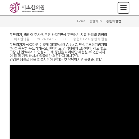
Home
>
송현희TV
>
송현희 칼럼
두드러기, 졸레어 주사 맞으면 완치?만성 두드러기 치료 관리법 총정리
이소한의원
2024.04.15
0
송현희TV >
송현희 칼럼
두드러기가 생겼다면 이렇게 대처하세요 A to Z. 만성두드러기방지법
“만성 특발성 두드러기는요. 한마디로 면역체계의 고장이다, 라고 했죠.
고장 난 면역체계가 안정되고 제 정신을 차려야만 해결될 수 있습니다.
이 점 꼭 기억 하셔서 약물에만 의존하지 마시구요.
건강한 생활로 몸을 회복시켜야 한다는 것 유념하시면 좋겠습니다.”