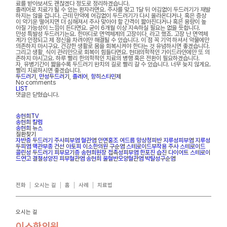
료를 받아보셔도 괜찮겠다 정도로 정리하겠습니다.
졸레어로 치료가 될 수 있는 환자라면요. 주사를 맞고 1달 뒤 어김없이 두드러기가 재발
하지는 않을 겁니다. 근데 만약에 어김없이 두드러기가 다시 올라온다거나, 혹은 증상
이 약기운 떨어지면 더 심해져서 주사 맞아야 할 간격이 짧아진다거나 혹은 용량이 높
아질 가능성이 느낌이 든다면요. 굳이 6개월 이상 지속하실 필요는 없을 듯합니다.
만성 특발성 두드러기는요. 한마디로 면역체계의 고장이다, 라고 했죠. 고장 난 면역체
계가 안정되고 제 정신을 차려야만 해결될 수 있습니다. 이 점 꼭 기억 하셔서 약물에만
의존하지 마시구요. 건강한 생활로 몸을 회복시켜야 한다는 것 유념하시면 좋겠습니다.
그리고 생활, 식이 관리만으로 회복이 힘들다면요. 현대의학적인 가이드라인에만 또 의
존하지 마시고요. 하루 빨리 한의학적인 치료의 병행 혹은 전환이 필요하겠습니다.
자, 유병기간이 짧을수록 두드러기 완치의 길로 빨리 갈 수 있습니다. 너무 늦지 않게요.
빨리 치료하시면 좋겠습니다.
두드러기
,
만성두드러기
,
졸레어
,
항히스타민제
No comments
LIST
댓글은 닫혔습니다.
송현희TV
송현희 칼럼
송현희 뉴스
질환찾기
자반증
두드러기
주사피부염
혈관염
안면홍조
여드름
망상청피반
지루성피부염
지루성
두피염
맥관부종
건선
아토피
이소한의원
구순염
스테로이드부작용
주사
스테로이드
콜린성 두드러기
피부묘기증
송현희원장
접촉성피부염
한포진
습진
다이어트
스테로이
드연고
결절성양진
피부혈관염
송현희
울혈반모양혈관염
박탈성구순염
전화
오시는 길
홈
사례
치료법
오시는 길
이소한의원