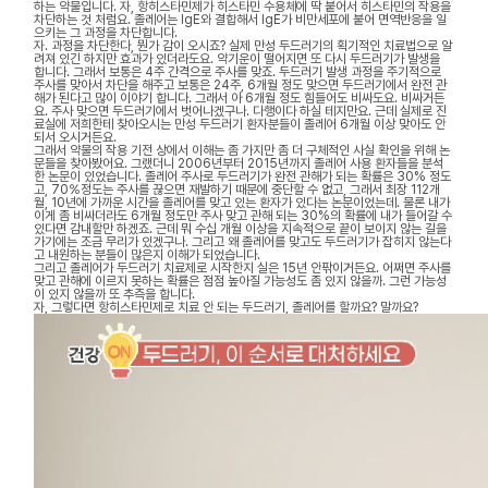
하는 약물입니다. 자, 항히스타민제가 히스타민 수용체에 딱 붙어서 히스타민의 작용을
차단하는 것 처럼요. 졸레어는 IgE와 결합해서 IgE가 비만세포에 붙어 면역반응을 일
으키는 그 과정을 차단합니다.
자. 과정을 차단한다, 뭔가 감이 오시죠? 실제 만성 두드러기의 획기적인 치료법으로 알
려져 있긴 하지만 효과가 있더라도요. 약기운이 떨어지면 또 다시 두드러기가 발생을
합니다. 그래서 보통은 4주 간격으로 주사를 맞죠. 두드러기 발생 과정을 주기적으로
주사를 맞아서 차단을 해주고 보통은 24주, 6개월 정도 맞으면 두드러기에서 완전 관
해가 된다고 많이 이야기 합니다. 그래서 아 6개월 정도 힘들어도 비싸도요. 비싸거든
요. 주사 맞으면 두드러기에서 벗어나겠구나. 다행이다 하실 테지만요. 근데 실제로 진
료실에 저희한테 찾아오시는 만성 두드러기 환자분들이 졸레어 6개월 이상 맞아도 안
되서 오시거든요.
그래서 약물의 작용 기전 상에서 이해는 좀 가지만 좀 더 구체적인 사실 확인을 위해 논
문들을 찾아봤어요. 그랬더니 2006년부터 2015년까지 졸레어 사용 환자들을 분석
한 논문이 있었습니다. 졸레어 주사로 두드러기가 완전 관해가 되는 확률은 30% 정도
고, 70％정도는 주사를 끊으면 재발하기 때문에 중단할 수 없고, 그래서 최장 112개
월, 10년에 가까운 시간을 졸레어를 맞고 있는 환자가 있다는 논문이었는데. 물론 내가
이게 좀 비싸더라도 6개월 정도만 주사 맞고 관해 되는 30%의 확률에 내가 들어갈 수
있다면 감내할만 하겠죠. 근데 뭐 수십 개월 이상을 지속적으로 끝이 보이지 않는 길을
가기에는 조금 무리가 있겠구나. 그리고 왜 졸레어를 맞고도 두드러기가 잡히지 않는다
고 내원하는 분들이 많은지 이해가 되었습니다.
그리고 졸레어가 두드러기 치료제로 시작한지 실은 15년 안팎이거든요. 어쩌면 주사를
맞고 관해에 이르지 못하는 확률은 점점 높아질 가능성도 좀 있지 않을까. 그런 가능성
이 있지 않을까 또 추측을 합니다.
자, 그렇다면 항히스타민제로 치료 안 되는 두드러기, 졸레어를 할까요? 말까요?