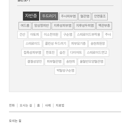
자반증
두드러기
주사피부염
혈관염
안면홍조
여드름
망상청피반
지루성피부염
지루성두피염
맥관부종
건선
아토피
이소한의원
구순염
스테로이드부작용
주사
스테로이드
콜린성 두드러기
피부묘기증
송현희원장
접촉성피부염
한포진
습진
다이어트
스테로이드연고
결절성양진
피부혈관염
송현희
울혈반모양혈관염
박탈성구순염
전화
오시는 길
홈
사례
치료법
오시는 길