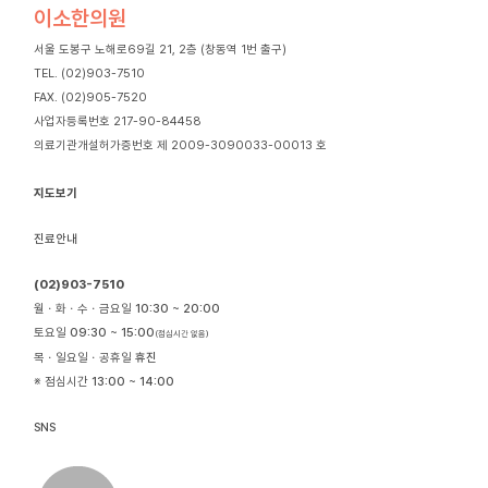
이소한의원
서울 도봉구 노해로69길 21, 2층 (창동역 1번 출구)
TEL. (02)903-7510
FAX. (02)905-7520
사업자등록번호 217-90-84458
의료기관개설허가증번호 제 2009-3090033-00013 호
지도보기
진료안내
(02)903-7510
월ㆍ화ㆍ수ㆍ금요일
10:30 ~ 20:00
토요일
09:30 ~ 15:00
(점심시간 없음)
목ㆍ일요일ㆍ공휴일
휴진
※ 점심시간
13:00 ~ 14:00
SNS