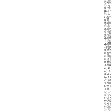
주사피
자, 
진 건
좁쌀 
자, 
나오지
전체,
주사피
자 두
주사입
게 되
붉어짐
주사피
고 진
주사피
세 번
피부과
어짐의
자 이
하면 
여성분
주사피
자, 
자, 
피부 
부 조
가 울
주사피
다섯 
조하고
자, 
풀 주
증이 
안면홍
주사 
하고요
자, 