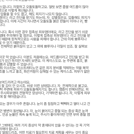
이스입니다. 자잘하고 오돌토돌하고요. 얼핏 보면 좁쌀 여드름이 많아
 쪽으로 이렇게 확산됩니다.
 압출을 할 수도 없고, 해도 피지가 나오지 않습니다.
이다, 라고 진단을 받기도 하는데. 자, 감별점은요. 압출해도 피지가
입니다. 이제 시간이 지나면서 오돌토돌 붉은 판들이 이마나 귀, 뺨
니다.
입니다. 혹시 이런 경우 접촉성 피부염이에요, 라고 진단을 받기 쉬운
염에 주의해야 할 점은요. 이렇게 접촉성 피부염이다, 라고 진단을 받
기 때문에 원칙적으로는 사용을 피해야 합니다. 근데 이제 뾰루지나
 수 있기 때문이죠.
 전체적인 붉어짐이 있고 그 위에 뾰루지나 각질이 있죠. 잘 살펴보
저곳 막 있습니다. 이분도 처음에는요. 여드름이라고 진단을 받고 뭐
 있긴 하지만 자세히 보면요. 이 케이스도요. 눈 주변에 홍조, 붉
름과 감별할 수 있습니다.
 뭐 이소티논, 이소트레티노인 같은 피지 분비를 억제하는 약을 복약
건조를 느끼고 홍조, 화끈거림이 심해질 수 있는 케이스죠. 피부가 얇은
 보여드리려고 하는데요.
잘 감이 안 오시죠. 바로 이런 상태입니다. 자, 전체적으로 붉고요.
 턱 주변에 피부가 오돌토돌해지기도 합니다. 염증이 반복되면요. 피
 주사피부염의 전형적인 양상이다, 기억하면 됩니다. 자, 이렇게 피부
에 잘 해야겠습니다.
오는 경우가 아주 흔합니다. 눈이 좀 침침하고 뻑뻑하고 열이 나고 건
안 병변이 동반됩니다. 자, 눈이 붉어지고 충혈 되는 증상 혹은 눈꺼
. 인공 눈물만 계속 놓게 되고, 주사가 좋아져야만 안면 부위 충혈 염
 그밖에도 여러 가지 증상이 막 혼재되어 있을 수 있다는 것 꼭 기억
의해야 합니다.
항상 말씀드리죠. 어떤 치료가 필요한지 치료 계획을 세우는 것이 중요