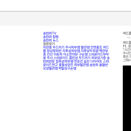
송현희TV
여드름
송현희 칼럼
이
송현희 뉴스
여드름
질환찾기
ft. 
자반증
두드러기
주사피부염
혈관염
안면홍조
여드
“시간
름
망상청피반
지루성피부염
지루성두피염
맥관부
주사인
종
건선
아토피
이소한의원
구순염
스테로이드부작
혹은 
용
주사
스테로이드
콜린성 두드러기
피부묘기증
송
그래서
현희원장
접촉성피부염
한포진
습진
다이어트
스테
로이드연고
결절성양진
피부혈관염
송현희
울혈반
모양혈관염
박탈성구순염