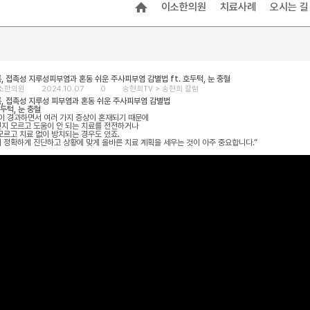
이소한의원
치료사례
오시는 길
, 접촉성 지루성피부염과 혼동 쉬운 주사피부염 감별법 ft. 호두턱, 눈 충혈
소한의원
2024.10.07
0
송현희TV >
송현희 칼럼
, 접촉성 지루성 피부염과 혼동 쉬운 주사피부염 감별법
호두턱, 눈 충혈
이 경과하면서 여러 가지 증상이 혼재되기 때문에
지 모르고 도움이 안 되는 치료를 전전하거나
모르고 치료 없이 방치되는 경우도 있죠.
 정확하게 진단하고 상황에 맞게 올바른 치료 계획을 세우는 것이 아주 중요합니다.”