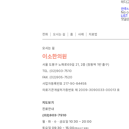
하다고
안주
No 
LIST
댓글은
전화
오시는 길
홈
사례
치료법
오시는 길
이소한의원
서울 도봉구 노해로69길 21, 2층 (창동역 1번 출구)
TEL. (02)903-7510
FAX. (02)905-7520
사업자등록번호 217-90-84458
의료기관개설허가증번호 제 2009-3090033-00013 호
지도보기
진료안내
(02)903-7510
월ㆍ화ㆍ수ㆍ금요일
10:30 ~ 20:00
토요일
09:30 ~ 15:00
(점심시간 없음)