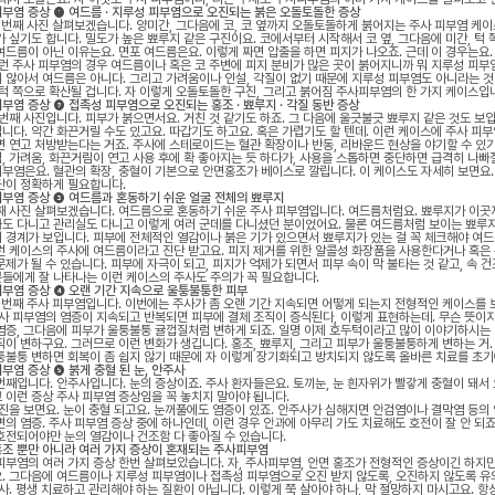
부염 증상 ❶ 여드름 · 지루성 피부염으로 오진되는 붉은 오돌토돌한 증상
첫 번째 사진 살펴보겠습니다. 양미간, 그다음에 코, 코 옆까지 오돌토돌하게 붉어지는 주사 피부염 케
가 싶기도 합니다. 밀도가 높은 뾰루지 같은 구진이요. 코에서부터 시작해서 코 옆, 그다음에 미간, 턱
여드름이 아닌 이유는요. 면포 여드름은요. 이렇게 짜면 압출을 하면 피지가 나오죠. 근데 이 경우는요.
이런 주사 피부염의 경우 여드름이나 혹은 코 주변에 피지 분비가 많은 곳이 붉어지니까 뭐 지루성 피부염
 않아서 여드름은 아니다. 그리고 가려움이나 인설, 각질이 없기 때문에 지루성 피부염도 아니라는 것
 턱 쪽으로 확산될 겁니다. 자 이렇게 오돌토돌한 구진, 그리고 붉어짐 주사피부염의 한 가지 케이스입
부염 증상 ❷ 접촉성 피부염으로 오진되는 홍조 · 뾰루지 · 각질 동반 증상
 번째 사진입니다. 피부가 붉으면서요. 거친 것 같기도 하죠. 그 다음에 울긋불긋 뾰루지 같은 것도 보
니다. 약간 화끈거릴 수도 있고요. 따갑기도 하고요. 혹은 가렵기도 할 텐데. 이런 케이스에 주사 피부
면 연고 처방받는다는 거죠. 주사에 스테로이드는 혈관 확장이나 반동, 리바운드 현상을 야기할 수 있
, 가려움, 화끈거림이 연고 사용 후에 확 좋아지는 듯 하다가, 사용을 스톱하면 중단하면 급격히 나빠질
부염은요. 혈관의 확장, 충혈이 기본으로 안면홍조가 베이스로 깔립니다. 이 케이스도 자세히 보면요.
단이 정확하게 필요합니다.
부염 증상 ❸ 여드름과 혼동하기 쉬운 얼굴 전체의 뾰루지
째 사진 살펴보겠습니다. 여드름으로 혼동하기 쉬운 주사 피부염입니다. 여드름처럼요. 뾰루지가 이곳
도 다니고 관리실도 다니고 이렇게 여러 군데를 다니셨던 분이었어요. 물론 여드름처럼 보이는 뾰루지가
 경계가 보입니다. 피부에 전체적인 열감이나 붉은 기가 있으면서 뾰루지가 있는 걸 꼭 체크해야 여드
런 케이스의 주사에 여드름이라고 진단 받고요. 피지 제거를 위한 알콜성 화장품을 사용한다거나 혹은
문제가 될 수 있습니다. 피부에 자극이 되고, 피지가 억제가 되면서 피부 속이 막 불타는 것 같고, 속 
들에게 잘 나타나는 이런 케이스의 주사도 주의가 꼭 필요합니다.
부염 증상 ❹ 오랜 기간 지속으로 울퉁불퉁한 피부
네 번째 주사 피부염입니다. 이번에는 주사가 좀 오랜 기간 지속되면 어떻게 되는지 전형적인 케이스를
주사 피부염의 염증이 지속되고 반복되면 피부에 결체 조직이 증식된다, 이렇게 표현하는데. 무슨 뜻이지 
염증, 그다음에 피부가 울퉁불퉁 귤껍질처럼 변하게 되죠. 일명 이제 호두턱이라고 많이 이야기하시는
직이 변하구요. 그러므로 이런 변화가 생깁니다. 홍조, 뾰루지, 그리고 피부가 울퉁불퉁하게 변하는 거.
퉁불퉁 변하면 회복이 좀 쉽지 않기 때문에 자 이렇게 장기화되고 방치되지 않도록 올바른 치료를 초기
부염 증상 ❺ 붉게 충혈 된 눈, 안주사
번째입니다. 안주사입니다. 눈의 증상이죠. 주사 환자들은요. 토끼눈, 눈 흰자위가 빨갛게 충혈이 돼서 
 이런 증상 주사 피부염 증상임을 꼭 놓치지 말아야 됩니다.
사진을 보면요. 눈이 충혈 되고요. 눈꺼풀에도 염증이 있죠. 안주사가 심해지면 안검염이나 결막염 등의 
변의 염증. 주사 피부염 증상 중에 하나인데, 이런 경우 안과에 아무리 가도 치료해도 호전이 잘 안 되죠
호전되어야만 눈의 열감이나 건조함 다 좋아질 수 있습니다.
조 뿐만 아니라 여러 가지 증상이 혼재되는 주사피부염
피부염의 여러 가지 증상 한번 살펴보았습니다. 자, 주사피부염, 안면 홍조가 전형적인 증상이긴 하지만
. 그다음에 여드름이나 지루성 피부염이나 접촉성 피부염으로 오진 받지 않도록, 오진하지 않도록 유
주사. 평생 치료하고 관리해야 하는 질환이 아닙니다. 이렇게 쭉 살아야 하나, 막 절망하지 마시고요. 