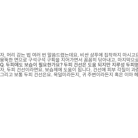
자, 머리 감는 법 여러 번 말씀드렸는데요. 비싼 샴푸에 집착하지 마시고
뭉뚝한 면으로 구석구석 구획을 지어가면서 꼼꼼히 닦아내고. 마지막으로 
Q. 두피에도 보습이 필요한가요? 두피 건선은 도움 되지만 지루성 두피염
자, 두피 건선이라면요. 보습제에 도움이 됩니다. 건선에 피부 각질이 과
그리고 보통 두피 건선은요. 목덜미라든지, 귀 주변이라든지 혹은 이마 