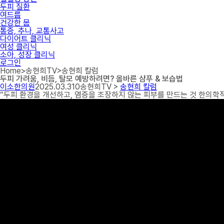
두피 질환
여드름
건강한 몸
통증, 추나, 교통사고
다이어트 클리닉
여성 클리닉
소아, 성장 클리닉
로그인
Home
>
송현희TV
>
송현희 칼럼
두피 가려움, 비듬, 탈모 예방하려면? 올바른 샴푸 & 보습법
이소한의원
2025.03.31
0
송현희TV >
송현희 칼럼
“두피 환경을 개선하고, 염증을 조장하지 않는 피부를 만드는 것 한의학