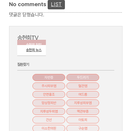
No comments
LIST
댓글은 닫혔습니다.
송현희TV
송현희 칼럼
송현희 뉴스
질환찾기
자반증
두드러기
주사피부염
혈관염
안면홍조
여드름
망상청피반
지루성피부염
지루성두피염
맥관부종
건선
아토피
이소한의원
구순염