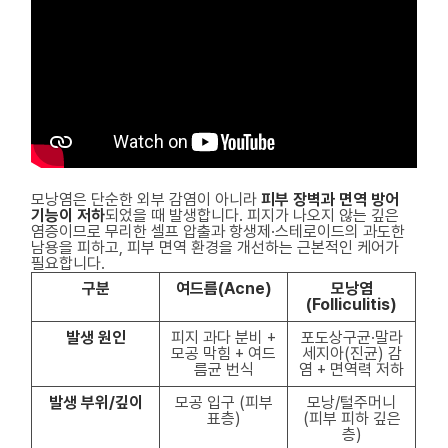
모낭염은 단순한 외부 감염이 아니라
피부 장벽과 면역 방어
기능이 저하
되었을 때 발생합니다. 피지가 나오지 않는 깊은
염증이므로 무리한 셀프 압출과 항생제·스테로이드의 과도한
남용을 피하고, 피부 면역 환경을 개선하는 근본적인 케어가
필요합니다.
구분
여드름(Acne)
모낭염
(Folliculitis)
발생 원인
피지 과다 분비 +
포도상구균·말라
모공 막힘 + 여드
세지아(진균) 감
름균 번식
염 + 면역력 저하
발생 부위/깊이
모공 입구 (피부
모낭/털주머니
표층)
(피부 피하 깊은
층)