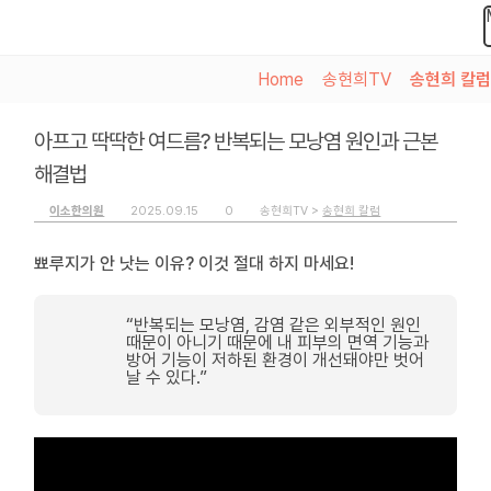
Home
>
송현희TV
>
송현희 칼럼
아프고 딱딱한 여드름? 반복되는 모낭염 원인과 근본
해결법
이소한의원
2025.09.15
0
송현희TV >
송현희 칼럼
뾰루지가 안 낫는 이유? 이것 절대 하지 마세요!
“반복되는 모낭염, 감염 같은 외부적인 원인
때문이 아니기 때문에 내 피부의 면역 기능과
방어 기능이 저하된 환경이 개선돼야만 벗어
날 수 있다.”