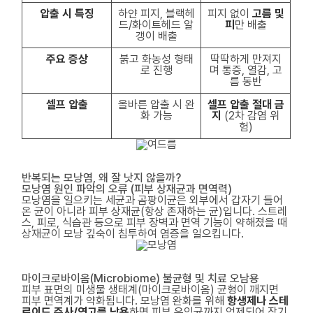
압출 시 특징
하얀 피지, 블랙헤
피지 없이
고름 및
드/화이트헤드 알
피
만 배출
갱이 배출
주요 증상
붉고 화농성 형태
딱딱하게 만져지
로 진행
며 통증, 열감, 고
름 동반
셀프 압출
올바른 압출 시 완
셀프 압출 절대 금
화 가능
지
(2차 감염 위
험)
반복되는 모낭염, 왜 잘 낫지 않을까?
모낭염 원인 파악의 오류 (피부 상재균과 면역력)
모낭염을 일으키는 세균과 곰팡이균은 외부에서 갑자기 들어
온 균이 아니라 피부 상재균(항상 존재하는 균)입니다. 스트레
스, 피로, 식습관 등으로 피부 장벽과 면역 기능이 약해졌을 때
상재균이 모낭 깊숙이 침투하여 염증을 일으킵니다.
마이크로바이옴(Microbiome) 불균형 및 치료 오남용
피부 표면의 미생물 생태계(마이크로바이옴) 균형이 깨지면
피부 면역계가 약화됩니다. 모낭염 완화를 위해
항생제나 스테
로이드 주사/연고를 남용
하면 피부 유익균까지 억제되어 장기