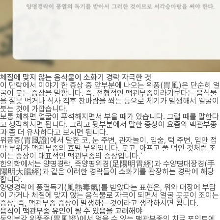
체질에 맞지 않는 음식물이 소화기 경락 자극한 것
이 단락에서 이야기 한 증상 중 앞부분에 나오는 위풍(胃風)은 단순히 얼
굴이 붓는 증상을 말합니다. 즉, 전형적인 맥관부종이라기보다는 음식물
을 잘못 먹거나 식사 직후 찬바람을 쐬는 등으로 체기가 발생해서 얼굴이
붓는 것에 가깝습니다.
보통 체하면 얼굴이 푸석해지면서 부을 때가 있습니다. 그럴 때를 말한다
고 생각하시면 됩니다. 그리고 뒷부분에서 말한 증상이 요즘의 맥관부종
과 좀 더 유사하다고 보시면 됩니다.
위풍증(胃風證)에서 말한 코, 눈 주변, 관자놀이, 입술, 턱 주변, 입안 점
막 부위가 맥관부종의 호발 부위입니다. 붓고, 아프고 풀 먹인 것처럼 조
이는 증상이 대표적인 맥관부종의 증상입니다.`
한의학에서는 양명경락, 족양명위경(足陽明胃經)과 수양명대장경(手
陽明大腸經)과 같은 이러한 경락들이 소화기를 관장하는 경락에 해당
합니다.
양명경락에 풍열독기(風熱毒氣)를 받았다는 표현은, 위와 대장에 부담
이 가거나 체질에 맞지 않는 음식물로 자극이 되면서 얼굴 곳곳이 조이는
증상, 즉, 맥관부종 증상이 발생하는 것이라고 생각하시면 됩니다.
음식이 맥관부종 유인이 될 수 있음을 고려해야
동의보감 위풍증(胃風證)에서 얻을 수 있는 맥관부종의 치료 포인트에