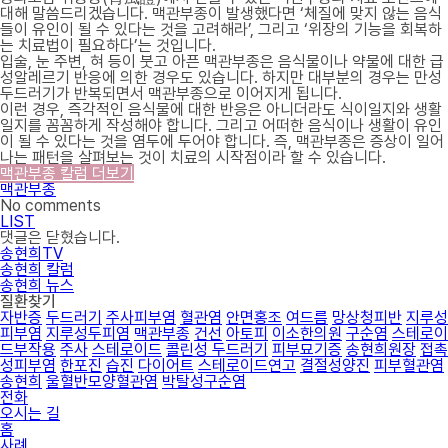
대해 말씀드리겠습니다. 맥관부종이 발생했다면 ‘체질에 맞지 않는 음식
들이 유인이 될 수 있다는 것을 고려해라’, 그리고 ‘위장의 기능을 회복하
는 치료법이 필요하다’는 것입니다.
입술, 눈 주변, 혀 등이 붓고 아픈 맥관부종은 음식물이나 약물에 대한 급
성알레르기 반응에 의한 경우도 있습니다. 하지만 대부분의 경우는 만성
두드러기가 반복되면서 맥관부종으로 이어지게 됩니다.
이런 경우, 즉각적인 음식물에 대한 반응은 아니더라도 식이일지와 생활
일지를 꼼꼼하게 작성해야 합니다. 그리고 어떠한 음식이나 생활이 유인
이 될 수 있다는 것을 염두에 두어야 합니다. 즉, 맥관부종은 증상이 일어
나는 패턴을 살펴보는 것이 치료의 시작점이라 할 수 있습니다.
맥관부종 칼럼 더보기
맥관부종
No comments
LIST
댓글은 닫혔습니다.
송현희TV
송현희 칼럼
송현희 뉴스
질환찾기
자반증
두드러기
주사피부염
혈관염
안면홍조
여드름
망상청피반
지루성
피부염
지루성두피염
맥관부종
건선
아토피
이소한의원
구순염
스테로이
드부작용
주사
스테로이드
콜린성 두드러기
피부묘기증
송현희원장
접촉
성피부염
한포진
습진
다이어트
스테로이드연고
결절성양진
피부혈관염
송현희
울혈반모양혈관염
박탈성구순염
전화
오시는 길
홈
사례