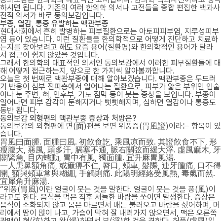
하시면 됩니다. 기존의 여러 한의학 의서나 고전들을 종합 편집한 백과사
전적 의서가 바로 동의보감입니다.
부종, 열감, 통증 유발하는 맥관부종
현대사회에서 흔히 발병하는 피부질환으로는 아토피피부염, 지루성피부
염 등이 있습니다. 이런 질환들을 한의학적으로 어떻게 진단하고 치료하
는지를 찾아보려고 해도 요즘 용어(질환명)와 한의학적인 용어가 달라
서 접근이 쉽지 않았을 것입니다.
그래서 한의학의 대표적인 의서인 동의보감에서 이러한 피부질환들에 대
해 어떻게 접근하는지, 앞으로 한 가지씩 알아볼까합니다.
오늘은 첫 번째로 맥관부종에 대해 알아보겠습니다. 맥관부종은 두드러
기 반응이 심부 진피층에서 일어나는 질환으로, 피부가 얇은 부위인 입술
이나 눈 주변, 혀, 인후부, 기도 점막 등이 붓는 증상을 보입니다. 부종이
일어나면 피부 감각이 둔해지거나 뻣뻣해지며, 심하면 열감이나 통증도
동반 됩니다.
동의보감 외형편의 맥관부종 증상과 처방은?
동의보감의 외형편에 면(面)편을 보면 위풍증(胃風證)이라는 항목이 있
습니다.
胃風曰面腫. 面腫曰風. 初飮食訖, 乘風凉而致. 其證飮食不下, 形
瘦腹大, 惡風, 頭多汗, 膈塞不通, 脈右關弦而緩大浮. 虛風痲木, 牙
關緊急, 目內蠕動, 胃中有風, 獨面腫. 宜升麻胃風湯.
一人患鼻額角痛, 或痲痹不仁, 脣口, 頰車, 髮際, 連牙腫痛, 口不得
開, 額與頰車常與糊綳, 手觸則痛. 此陽明經絡受風熱, 毒氣而然.
宜犀角升麻湯.
“위풍(胃風)이란 얼굴이 붓는 것을 말한다. 얼굴이 붓는 것을 풍(風)이
라고도 한다. 음식을 먹은 직후 서늘한 바람을 쏘이면 발생한다. 증상은
음식이 소화되지 않고 몸은 마르면서 배는 불러오고 바람을 싫어하며, 머
리에서 땀이 많이 나고, 가슴이 막혀 잘 내려가지 않으면서, 맥은 오른쪽
관맥이 현(弦)하고 완(緩)하면서 부(浮)한 것을 겸한다. 허풍(虛風)일