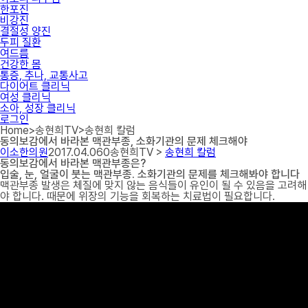
한포진
비강진
결절성 양진
두피 질환
여드름
건강한 몸
통증, 추나, 교통사고
다이어트 클리닉
여성 클리닉
소아, 성장 클리닉
로그인
Home
>
송현희TV
>
송현희 칼럼
동의보감에서 바라본 맥관부종, 소화기관의 문제 체크해야
이소한의원
2017.04.06
0
송현희TV >
송현희 칼럼
동의보감에서 바라본 맥관부종은?
입술, 눈, 얼굴이 붓는 맥관부종. 소화기관의 문제를 체크해봐야 합니다
맥관부종 발생은 체질에 맞지 않는 음식들이 유인이 될 수 있음을 고려해
야 합니다. 때문에 위장의 기능을 회복하는 치료법이 필요합니다.