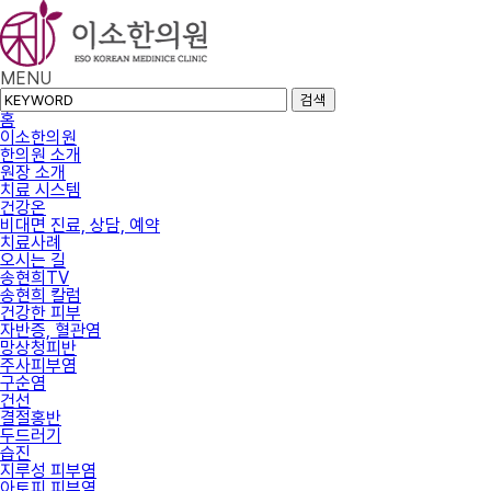
MENU
검색
홈
이소한의원
한의원 소개
원장 소개
치료 시스템
건강온
비대면 진료, 상담, 예약
치료사례
오시는 길
송현희TV
송현희 칼럼
건강한 피부
자반증, 혈관염
망상청피반
주사피부염
구순염
건선
결절홍반
두드러기
습진
지루성 피부염
아토피 피부염