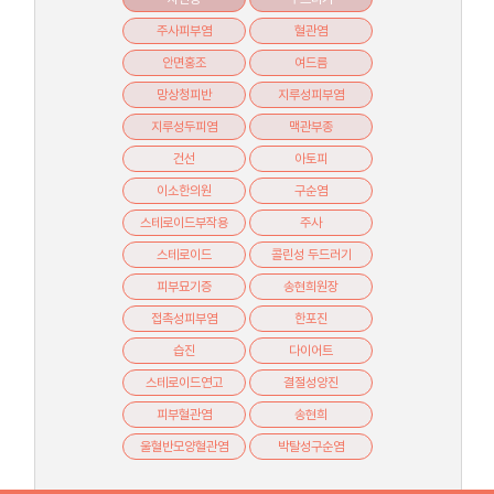
주사피부염
혈관염
안면홍조
여드름
망상청피반
지루성피부염
지루성두피염
맥관부종
건선
아토피
이소한의원
구순염
스테로이드부작용
주사
스테로이드
콜린성 두드러기
피부묘기증
송현희원장
접촉성피부염
한포진
습진
다이어트
스테로이드연고
결절성양진
피부혈관염
송현희
울혈반모양혈관염
박탈성구순염