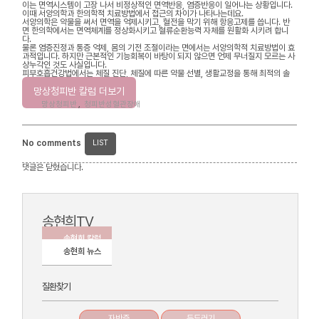
이는 면역시스템이 고장 나서 비정상적인 면역반응, 염증반응이 일어나는 상황입니다.
이때 서양의학과 한의학적 치료방법에서 접근의 차이가 나타나는데요.
서양의학은 약물을 써서 면역을 억제시키고, 혈전을 막기 위해 항응고제를 씁니다. 반
면 한의학에서는 면역체계를 정상화시키고 혈류순환능력 자체를 원활화 시키려 합니
다.
물론 염증진정과 통증 억제, 몸의 기전 조절이라는 면에서는 서양의학적 치료방법이 효
과적입니다. 하지만 근본적인 기능회복이 바탕이 되지 않으면 언제 무너질지 모르는 사
상누각인 것도 사실입니다.
피부호흡건강법에서는 체질 진단, 체질에 따른 약물 선별, 생활교정을 통해 최적의 솔
루션을 찾습니다.
망상청피반 칼럼 더보기
망상청피반
,
청피반성혈관장애
No comments
LIST
댓글은 닫혔습니다.
송현희TV
송현희 칼럼
송현희 뉴스
질환찾기
자반증
두드러기