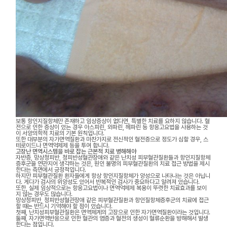
보통 항인지질항체만 존재하고 임상증상이 없다면, 특별한 치료를 요하지 않습니다. 혈
전으로 인한 증상이 있는 경우 아스피린, 와파린, 헤파린 등 항응고요법을 사용하는 것
이 서양의학적 치료의 기본 원칙입니다.
또한 대부분의 자가면역질환과 마찬가지로 전신적인 혈전증으로 정도가 심할 경우, 스
테로이드나 면역억제제 등을 투여 합니다.
고장난 면역시스템을 바로 잡는 근본적 치료 병해해야
자반증, 망상청피반, 청피반성혈관장애와 같은 난치성 피부혈관질환들과 항인지질항체
증후군을 연관지어 생각하는 것은, 원인 불명의 피부혈관질환의 치료 접근 방법을 제시
한다는 측면에서 긍정적입니다.
하지만 피부혈관질환 환자들에게 항상 항인지질항체가 양성으로 나타나는 것은 아닙니
다. 게다가 검사의 위양성도 있어서 반복적인 검사가 중요하다고 알려져 있습니다.
또한, 실제 임상적으로는 항응고요법이나 면역억제제 복용이 뚜렷한 치료효과를 보이
지 않는 경우도 많습니다.
망상청피반, 청피반성혈관장애 같은 피부혈관질환과 항인질항체증후군의 치료에 접근
할 때는 반드시 기억해야 할 점이 있습니다.
첫째, 난치성피부혈관질환은 면역체계의 고장으로 인한 자가면역질환이라는 것입니다.
둘째, 자가면역반응으로 인한 혈관의 염증과 혈전의 생성이 혈류순환을 방해해서 발생
한다는 점입니다.