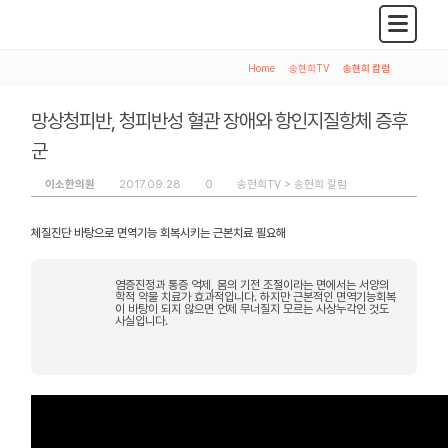
Home
>
송현희TV
>
송현희 칼럼
망상청피반, 청피반성 혈관 장애와 항인지질항체 증후
군
이소한의원
2017.09.28
0
송현희TV >
송현희 칼럼
체질진단 바탕으로 면역기능 회복시키는 근본치료 필요해
염증진정과 통증 억제, 몸의 기전 조절이라는 면에서는 서양의
학적 약물 치료가 효과적입니다. 하지만 근본적인 면역기능회복
이 바탕이 되지 않으면 언제 무너질지 모르는 사상누각인 것도
사실입니다.