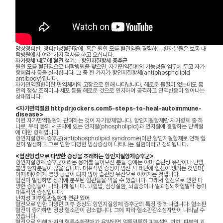
망상청피반, 청피반성혈관장애, 혹은 원인 모를 혈관염을 경험하는 환자분들은 보통 대
학병원에서 여러 가지 검사를 하고 오십니다.
자가항체 때문에 혈전 생기는 항인지질항체 증후군
원인 모를 혈관염으로 대학병원을 찾으면, 자가면역질환의 가능성을 염두에 두고 자가
항체검사 등을 실시합니다. 그 중 한 가지가 항인지질항체(antiphospholipid
antibody)입니다.
자가면역질환이란 면역체계의 고장으로 인해 나타납니다. 해로운 물질이 없는데도 몸
안의 정상 조직이나 세포 등을 해로운 것으로 인지하여 공격하고 면역반응이 일어나는
상태입니다.
<자가면역질환 httpdrjockers.com5-steps-to-heal-autoimmune-
disease>
이런 자가면역질환에 관여하는 것이 자가항체입니다. 항인지질항체란 자가항체 중 하
나로, 우리 몸의 세포막에 있는 인지질(phospholipid)과 인지질에 결합하는 단백질
에 대한 항체입니다.
항인지질항체 증후군(antiphospholipid syndrome)이란 항인지질항체로 인해 혈
전이 발생하고 그로 인한 다양한 임상증상이 나타나는 질환이라고 정의됩니다.
<혈전형성으로 다양한 증상을 초래하는 항인지질항체증후군>
항인지질항체 증후군이라는 용어를 들어보신 분들 중에는 아마 습관성 유산이나 난임,
불임 환자분들이 많을 겁니다. 대표적인 증상이 임신 시 태반에 혈전이 생기는 것인데,
이때 태아에게 영양 공급이 되지 않아 습관성 유산으로 이어지는 것입니다.
혈전이 발생하면 장기에 분포된 혈관들을 막을 수 있습니다. 그래서 혈전으로 인한 다
양한 증상들이 나타나게 됩니다. 고혈압, 심장질환, 뇌졸중이나 일과성뇌허혈발작 등이
대표적인 증상입니다.
난치성 피부혈관질환과 연관 있어
혈전으로 인한 다양한 피부 증상도 항인지질항체 증후군의 특징 중 하나입니다. 혈소판
혈전이 증가하면 정상 혈소판이 감소합니다. 그에 따라 혈소판감소성자반이 나타날 수
있습니다.
혈전으로 인해 하지의 혈류순환장애가 유발되면 얼룩덜룩한 피부색의 변화, 피부의 괴