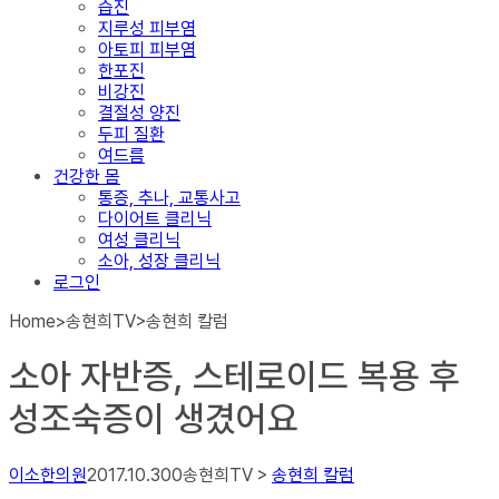
습진
지루성 피부염
아토피 피부염
한포진
비강진
결절성 양진
두피 질환
여드름
건강한 몸
통증, 추나, 교통사고
다이어트 클리닉
여성 클리닉
소아, 성장 클리닉
로그인
Home
>
송현희TV
>
송현희 칼럼
소아 자반증, 스테로이드 복용 후
성조숙증이 생겼어요
이소한의원
2017.10.30
0
송현희TV >
송현희 칼럼