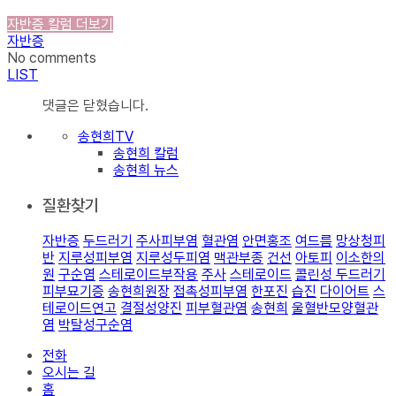
자반증 칼럼 더보기
자반증
No comments
LIST
댓글은 닫혔습니다.
송현희TV
송현희 칼럼
송현희 뉴스
질환찾기
자반증
두드러기
주사피부염
혈관염
안면홍조
여드름
망상청피
반
지루성피부염
지루성두피염
맥관부종
건선
아토피
이소한의
원
구순염
스테로이드부작용
주사
스테로이드
콜린성 두드러기
피부묘기증
송현희원장
접촉성피부염
한포진
습진
다이어트
스
테로이드연고
결절성양진
피부혈관염
송현희
울혈반모양혈관
염
박탈성구순염
전화
오시는 길
홈