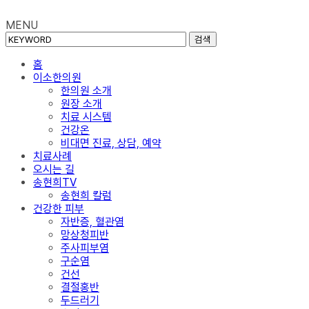
MENU
검색
홈
이소한의원
한의원 소개
원장 소개
치료 시스템
건강온
비대면 진료, 상담, 예약
치료사례
오시는 길
송현희TV
송현희 칼럼
건강한 피부
자반증, 혈관염
망상청피반
주사피부염
구순염
건선
결절홍반
두드러기