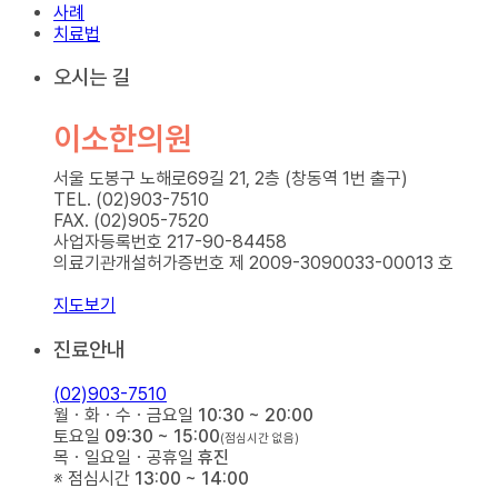
사례
치료법
오시는 길
이소한의원
서울 도봉구 노해로69길 21, 2층 (창동역 1번 출구)
TEL. (02)903-7510
FAX. (02)905-7520
사업자등록번호 217-90-84458
의료기관개설허가증번호 제 2009-3090033-00013 호
지도보기
진료안내
(02)903-7510
월ㆍ화ㆍ수ㆍ금요일
10:30 ~ 20:00
토요일
09:30 ~ 15:00
(점심시간 없음)
목ㆍ일요일ㆍ공휴일
휴진
※ 점심시간
13:00 ~ 14:00