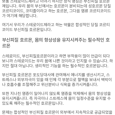
보통 스테로이드제라고 이야기 하지만 정식 명칭은 부신피질 호르몬
제입니다. 우리 몸의 부신에서는 호르몬이 분비되는데 성호르몬 당질
코르티코이드, 코티졸이라고 하는 호르몬, 그다음 염류 코르티코이드
가 여기에 해당합니다.
여기서 우리가 스테로이드제라고 하는 약물은 합성적인 당질 코르티
코이드 부신피질 호르몬입니다.
부신피질 호르몬, 몸의 항상성을 유지시켜주는 필수적인 호
르몬
스테로이드, 부신피질호르몬이라고 하면 부작용이 많이 언급이 되다
보니까 스테로이드는 우리 몸에 나쁜 것이라고 인지할 수 있습니다. 하
지만 절대 아닙니다. 생리적인 기능을 하는 필수적인 호르몬입니다.
부신피질 호르몬은 포도당대사에 관여해서 에너지를 생산시키고, 스
트레스나 외부자극이 있을 때 인체 각 부분으로 혈액을 보내서 맥박이
나 호흡수를 조절해주고 위산분비나 식욕을 증가시켜줍니다.
또한 지나친 염증이 일어나지 않도록 염증을 억제해서 몸의 항상성을
유지시켜줍니다. 즉 자극이나 스트레스에 몸이 일정수준을 유지할 수
있도록 해주는 필수적인 호르몬입니다.
문제는 합성적인 부신피질 호르몬이 외부에서 지속적으로 공급되었을