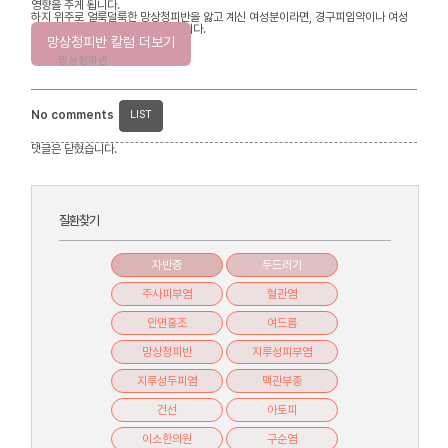
영향을 주게 됩니다.
하지 위주로 얼룩덜룩한 망상청피반을 앓고 계신 여성분이라면, 경구피임약이나 여성
호르몬제 복용에 신중을 기해야 합니다.
망상청피반 칼럼 더보기
망상청피반
No comments
LIST
댓글은 닫혔습니다.
질환찾기
자반증
두드러기
주사피부염
혈관염
안면홍조
여드름
망상청피반
지루성피부염
지루성두피염
맥관부종
건선
아토피
이소한의원
구순염