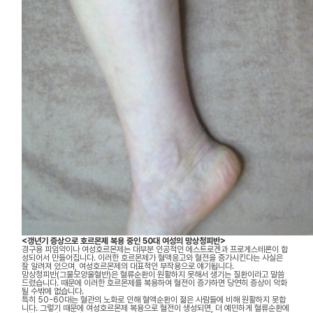
<갱년기 증상으로 호르몬제 복용 중인 50대 여성의 망상청피반>
경구용 피임약이나 여성호르몬제는 대부분 인공적인 에스트로겐과 프로게스테론이 합
성되어서 만들어집니다. 이러한 호르몬제가 혈액응고와 혈전을 증가시킨다는 사실은
잘 알려져 있으며, 여성호르몬제의 대표적인 부작용으로 얘기됩니다.
망상청피반(그물모양울혈반)은 혈류순환이 원활하지 못해서 생기는 질환이라고 말씀
드렸습니다. 때문에 이러한 호르몬제를 복용하여 혈전이 증가하면 당연히 증상이 악화
될 수밖에 없습니다.
특히 50-60대는 혈관의 노화로 인해 혈액순환이 젊은 사람들에 비해 원활하지 못합
니다. 그렇기 때문에 여성호르몬제 복용으로 혈전이 생성되면, 더 예민하게 혈류순환에