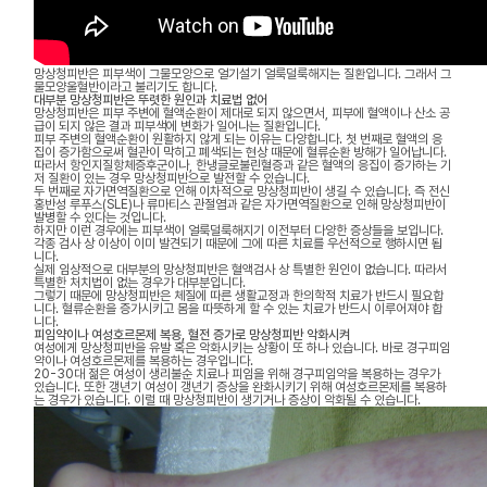
망상청피반은 피부색이 그물모양으로 얼기설기 얼룩덜룩해지는 질환입니다. 그래서 그
물모양울혈반이라고 불리기도 합니다.
대부분 망상청피반은 뚜렷한 원인과 치료법 없어
망상청피반은 피부 주변에 혈액순환이 제대로 되지 않으면서, 피부에 혈액이나 산소 공
급이 되지 않은 결과 피부색에 변화가 일어나는 질환입니다.
피부 주변의 혈액순환이 원활하지 않게 되는 이유는 다양합니다. 첫 번째로 혈액의 응
집이 증가함으로써 혈관이 막히고 폐색되는 현상 때문에 혈류순환 방해가 일어납니다.
따라서 항인지질항체증후군이나, 한냉글로불린혈증과 같은 혈액의 응집이 증가하는 기
저 질환이 있는 경우 망상청피반으로 발전할 수 있습니다.
두 번째로 자가면역질환으로 인해 이차적으로 망상청피반이 생길 수 있습니다. 즉 전신
홍반성 루푸스(SLE)나 류마티스 관절염과 같은 자가면역질환으로 인해 망상청피반이
발병할 수 있다는 것입니다.
하지만 이런 경우에는 피부색이 얼룩덜룩해지기 이전부터 다양한 증상들을 보입니다.
각종 검사 상 이상이 이미 발견되기 때문에 그에 따른 치료를 우선적으로 행하시면 됩
니다.
실제 임상적으로 대부분의 망상청피반은 혈액검사 상 특별한 원인이 없습니다. 따라서
특별한 처치법이 없는 경우가 대부분입니다.
그렇기 때문에 망상청피반은 체질에 따른 생활교정과 한의학적 치료가 반드시 필요합
니다. 혈류순환을 증가시키고 몸을 따뜻하게 할 수 있는 치료가 반드시 이루어져야 합
니다.
피임약이나 여성호르몬제 복용, 혈전 증가로 망상청피반 악화시켜
여성에게 망상청피반을 유발 혹은 악화시키는 상황이 또 하나 있습니다. 바로 경구피임
약이나 여성호르몬제를 복용하는 경우입니다.
20-30대 젊은 여성이 생리불순 치료나 피임을 위해 경구피임약을 복용하는 경우가
있습니다. 또한 갱년기 여성이 갱년기 증상을 완화시키기 위해 여성호르몬제를 복용하
는 경우가 있습니다. 이럴 때 망상청피반이 생기거나 증상이 악화될 수 있습니다.