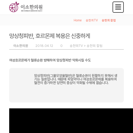
Home
>
송현희TV
>
송현희 칼럼
망상청피반, 호르몬제 복용은 신중하게
이소한의원
2018.04.12
0
송현희TV >
송현희 칼럼
여성호르몬제가 혈류순환 방해하여 망상청피반 악화시킬 수도
망상청피반(그물모양울혈반)은 혈류순환이 원활하지 못해서 생
기는 질환입니다. 때문에 피임약이나 여성호르몬제를 복용하여
혈전이 증가하면 당연히 증상이 악화될 수밖에 없습니다.