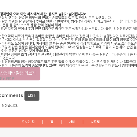
청피반이 오래 되면 하지에서 체간, 상지로 범위가 넓어집니다>
추워서 생기는 단순한 피부색의 변화는 손끝발끝과 같은 말초에서 주로 발생합니다.
 발병 부위를 잘 관찰해서 추위로 인한 색 변화인지, 병리적인 상황인지 체크해주시기 바랍니다. 이를
, 운동 등 환자 스스로 생활 관리 열심히 해야
피반 치료에 있어서 초기 진단 다음으로 중요한 것은 생활관리와 노력입니다. 물론, 망상청피반은 체질
.
 한의학적 치료에 목욕과 올바른 운동법, 올바른 마사지법 같은 자가 관리가 병행된다면 치료기간을 
주 2~3회 이상의 반신욕이 필요합니다. 단, 반신욕으로 인해 땀을 많이 흘려서 탈수 되지 않도록 수
 마사지도 도움이 됩니다. 마사지를 할 때는 손끝 발끝에서 심장 방향으로, 아래에서 위로 쓰다듬으
 조깅과 같은 운동은 혈액순환에 도움이 됩니다. 그래서 망상청피반 치료에 도움이 되는데요. 반면 높
가하는 운동은 삼가는 것이 좋습니다.
피반은 정확한 초기 진단과 체질 진단, 생활관리가 병행되면 예후가 좋은 질환입니다. 통증이나 큰 
도 있습니다.
 망상청피반을 앓는 환자분들은 짧은 옷도 입을 수 없어 힘들어합니다. 또 심하면 체간이나 얼굴까지
질환이나 본인의 노력이 중요합니다. 그런데 특히 망상청피반은 올바른 생활관리가 반드시 병행되어야
 필요합니다.
상청피반 칼럼 더보기
망상청피반
 comments
LIST
 닫혔습니다.
오시는 길
홈
사례
치료법