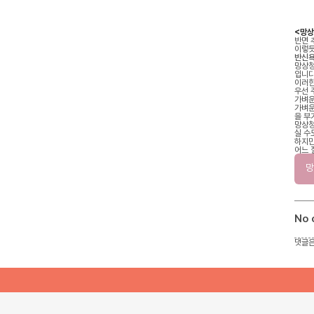
<망상
반면 
이렇듯
반신욕
망상청
입니다
이러한
우선 
가벼운
가벼운
을 부
망상청
실 수
하지만
어느 
노력이
망
No
댓글은