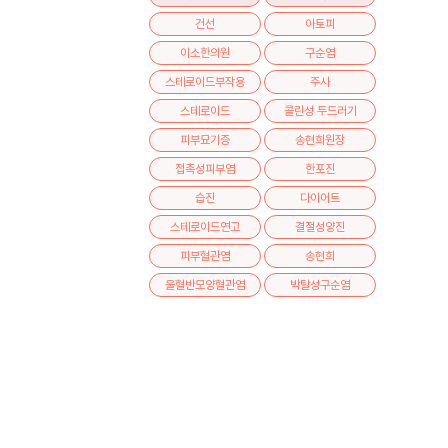
건선
아토피
이소한의원
구순염
스테로이드부작용
주사
스테로이드
콜린성 두드러기
피부묘기증
송현희원장
접촉성피부염
한포진
습진
다이어트
스테로이드연고
결절성양진
피부혈관염
송현희
울혈반모양혈관염
박탈성구순염