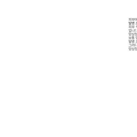
피부에
발병 
피부 
입니다
망상청
보통 
발병 
그러다
망상청