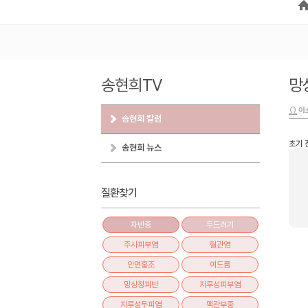
송현희TV
망
이
송현희 칼럼
초기 
송현희 뉴스
질환찾기
자반증
두드러기
주사피부염
혈관염
안면홍조
여드름
망상청피반
지루성피부염
지루성두피염
맥관부종