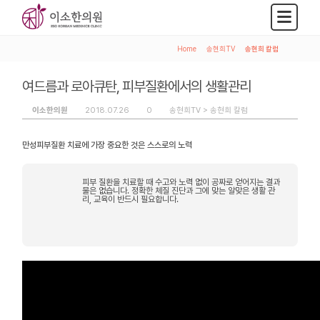
Home
>
송현희TV
>
송현희 칼럼
여드름과 로아큐탄, 피부질환에서의 생활관리
이소한의원
2018.07.26
0
송현희TV >
송현희 칼럼
만성피부질환 치료에 가장 중요한 것은 스스로의 노력
피부 질환을 치료할 때 수고와 노력 없이 공짜로 얻어지는 결과
물은 없습니다. 정확한 체질 진단과 그에 맞는 알맞은 생활 관
리, 교육이 반드시 필요합니다.