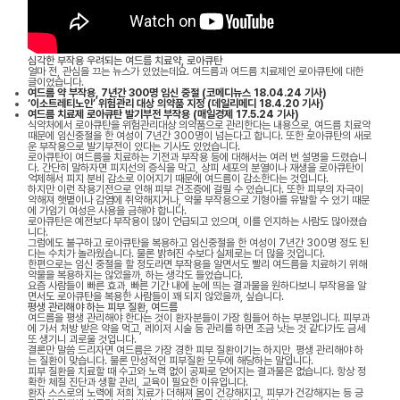
심각한 부작용 우려되는 여드름 치료약, 로아큐탄
얼마 전, 관심을 끄는 뉴스가 있었는데요. 여드름과 여드름 치료제인 로아큐탄에 대한
글이었습니다.
여드름 약 부작용, 7년간 300명 임신 중절 (코메디뉴스 18.04.24 기사)
‘이소트레티노인’ 위험관리 대상 의약품 지정 (데일리메디 18.4.20 기사)
여드름 치료제 로아큐탄 발기부전 부작용 (매일경제 17.5.24 기사)
식약처에서 로아큐탄을 위험관리대상 의약품으로 관리한다는 내용으로, 여드름 치료약
때문에 임신중절을 한 여성이 7년간 300명이 넘는다고 합니다. 또한 로아큐탄의 새로
운 부작용으로 발기부전이 있다는 기사도 있었습니다.
로아큐탄이 여드름을 치료하는 기전과 부작용 등에 대해서는 여러 번 설명을 드렸습니
다. 간단히 말하자면 피지선의 증식을 막고, 상피 세포의 분열이나 재생을 로아큐탄이
억제해서 피지 분비 감소로 이어지기 때문에 여드름이 감소한다는 것입니다.
하지만 이런 작용기전으로 인해 피부 건조증에 걸릴 수 있습니다. 또한 피부의 자극이
약해져 햇볕이나 감염에 취약해지거나, 약물 부작용으로 기형아를 유발할 수 있기 때문
에 가임기 여성은 사용을 금해야 합니다.
로아큐탄은 예전보다 부작용이 많이 언급되고 있으며, 이를 인지하는 사람도 많아졌습
니다.
그럼에도 불구하고 로아큐탄을 복용하고 임신중절을 한 여성이 7년간 300명 정도 된
다는 수치가 놀라웠습니다. 물론 밝혀진 수보다 실제로는 더 많을 것입니다.
한편으로는 임신 중절을 할 정도라면 부작용을 알면서도 빨리 여드름을 치료하기 위해
약물을 복용하지는 않았을까, 하는 생각도 들었습니다.
요즘 사람들이 빠른 효과, 빠른 기간 내에 눈에 띄는 결과물을 원하다보니 부작용을 알
면서도 로아큐탄을 복용한 사람들이 꽤 되지 않았을까, 싶습니다.
평생 관리해야 하는 피부 질환, 여드름
여드름을 평생 관리해야 한다는 것이 환자분들이 가장 힘들어 하는 부분입니다. 피부과
에 가서 처방 받은 약을 먹고, 레이저 시술 등 관리를 하면 조금 낫는 것 같다가도 금세
또 생기니 괴로울 것입니다.
결론만 말씀 드리자면 여드름은 가장 경한 피부 질환이기는 하지만, 평생 관리해야 하
는 질환이 맞습니다. 물론 만성적인 피부질환 모두에 해당하는 말입니다.
피부 질환을 치료할 때 수고와 노력 없이 공짜로 얻어지는 결과물은 없습니다. 항상 정
확한 체질 진단과 생활 관리, 교육이 필요한 이유입니다.
환자 스스로의 노력에 저희 치료가 더해져 몸이 건강해지고, 피부가 건강해지는 등 긍