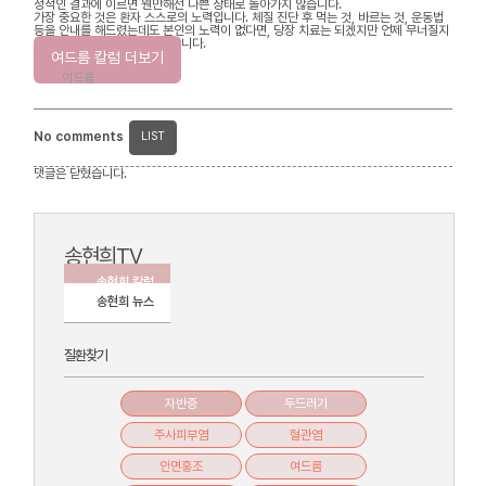
정적인 결과에 이르면 웬만해선 나쁜 상태로 돌아가지 않습니다.
가장 중요한 것은 환자 스스로의 노력입니다. 체질 진단 후 먹는 것, 바르는 것, 운동법
등을 안내를 해드렸는데도 본인의 노력이 없다면, 당장 치료는 되겠지만 언제 무너질지
모르는 사상누각이라고 생각합니다.
여드름 칼럼 더보기
여드름
No comments
LIST
댓글은 닫혔습니다.
송현희TV
송현희 칼럼
송현희 뉴스
질환찾기
자반증
두드러기
주사피부염
혈관염
안면홍조
여드름