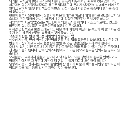
에 대한 알레르기 반응, 음식물에 대한 반응 등이 대두되지만 확실한 것은 없습니다.
최근에는 항인지질항체증후군 등으로 혈액응고에 문제가 생기면서 발병하는 케이스도
있다고 알려져 있습니다. 색소성 자반증, 만성 색소성 자반병은 통증이나 별다른 증상
이 없습니다.
천천히 환부가 넓어지면서 진행되기 때문에 대부분 치료에 대해 별다른 관심을 갖지 않
습니다. 흔한 질환이 아니기 때문에 초기에 정확한 진단조차 못 받기도 합니다.
서양의학적 치료방법으로는 색소반에 자외선 조사를 하거나 국소 스테로이드 연고를
바르기도 합니다. 혹은 스테로이드를 복용하기도 합니다.
하지만 경험적으로 보면 스테로이드 복용 후에 자반이 확산되는 속도가 확 빨라지는 경
우가 있기 때문에 신중히 복용하는 것이 좋습니다.
색소성 자반증, 만성 색소성 자반병의 생활 관리 팁
색소성 자반증, 만성 색소성 자반병의 생활 관리 팁을 말씀드리겠습니다. 일반적인 자
반증과 마찬가지로 하지로 혈류량이 쏠릴 수 있는 생활습관은 피하셔야 합니다.
오래 서 있기, 계단 오르내리기 등은 피하고 혈액순환을 도울 수 있는 가벼운 운동이나
산책은 도움이 됩니다. 간혹 압박스타킹이나 조이는 옷으로 환부를 압박하는 경우가 있
습니다.
모세혈관이 약해져서 출혈이 일어나고 색소침착이 되는 상황에서 환부를 압박하거나
마찰이 가해지면 그 부위에 자반이 더 생길 수 있기 때문에 조심해야 합니다.
엉덩이나 옷이 겹쳐지는 부위에 출혈반이 잘 생기기 때문에 색소성 자반증 환자라면 타
이트한 옷을 입는 등의 압박은 피하는 것이 좋습니다.