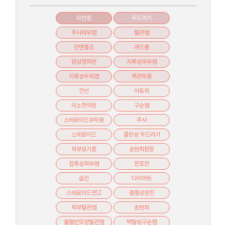
자반증
두드러기
주사피부염
혈관염
안면홍조
여드름
망상청피반
지루성피부염
지루성두피염
맥관부종
건선
아토피
이소한의원
구순염
스테로이드부작용
주사
스테로이드
콜린성 두드러기
피부묘기증
송현희원장
접촉성피부염
한포진
습진
다이어트
스테로이드연고
결절성양진
피부혈관염
송현희
울혈반모양혈관염
박탈성구순염