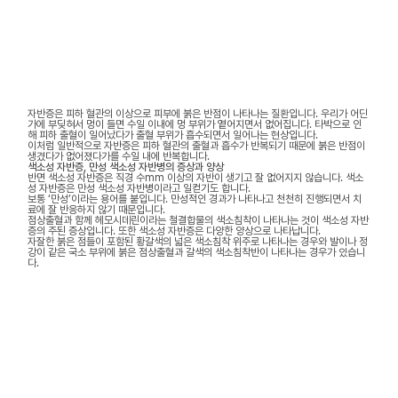
자반증은 피하 혈관의 이상으로 피부에 붉은 반점이 나타나는 질환입니다. 우리가 어딘
가에 부딪혀서 멍이 들면 수일 이내에 멍 부위가 옅어지면서 없어집니다. 타박으로 인
해 피하 출혈이 일어났다가 출혈 부위가 흡수되면서 일어나는 현상입니다.
이처럼 일반적으로 자반증은 피하 혈관의 출혈과 흡수가 반복되기 때문에 붉은 반점이
생겼다가 없어졌다가를 수일 내에 반복합니다.
색소성 자반증, 만성 색소성 자반병의 증상과 양상
반면 색소성 자반증은 직경 수mm 이상의 자반이 생기고 잘 없어지지 않습니다. 색소
성 자반증은 만성 색소성 자반병이라고 일컫기도 합니다.
보통 ‘만성’이라는 용어를 붙입니다. 만성적인 경과가 나타나고 천천히 진행되면서 치
료에 잘 반응하지 않기 때문입니다.
점상출혈과 함께 헤모시데린이라는 철결합물의 색소침착이 나타나는 것이 색소성 자반
증의 주된 증상입니다. 또한 색소성 자반증은 다양한 양상으로 나타납니다.
자잘한 붉은 점들이 포함된 황갈색의 넓은 색소침착 위주로 나타나는 경우와 발이나 정
강이 같은 국소 부위에 붉은 점상출혈과 갈색의 색소침착반이 나타나는 경우가 있습니
다.