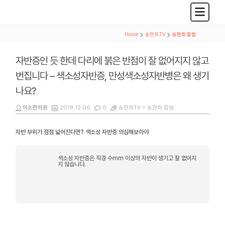
Home
>
송현희TV
>
송현희 칼럼
자반증인 듯 한데 다리에 붉은 반점이 잘 없어지지 않고
번집니다 – 색소성자반증, 만성색소성자반병은 왜 생기
나요?
이소한의원
2018.12.06
0
송현희TV >
송현희 칼럼
자반 부위가 점점 넓어진다면? 색소성 자반증 의심해보아야
색소성 자반증은 직경 수mm 이상의 자반이 생기고 잘 없어지
지 않습니다.