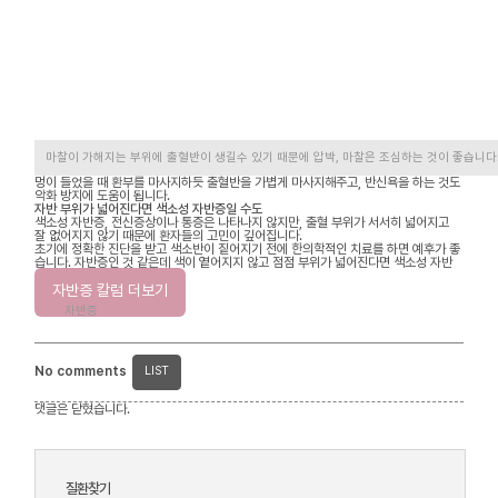
마찰이 가해지는 부위에 출혈반이 생길수 있기 때문에 압박, 마찰은 조심하는 것이 좋습니다
멍이 들었을 때 환부를 마사지하듯 출혈반을 가볍게 마사지해주고, 반신욕을 하는 것도
악화 방지에 도움이 됩니다.
자반 부위가 넓어진다면 색소성 자반증일 수도
색소성 자반증, 전신증상이나 통증은 나타나지 않지만, 출혈 부위가 서서히 넓어지고
잘 없어지지 않기 때문에 환자들의 고민이 깊어집니다.
초기에 정확한 진단을 받고 색소반이 짙어지기 전에 한의학적인 치료를 하면 예후가 좋
습니다. 자반증인 것 같은데 색이 옅어지지 않고 점점 부위가 넓어진다면 색소성 자반
증이 아닌지 체크해보세요.
자반증 칼럼 더보기
자반증
No comments
LIST
댓글은 닫혔습니다.
질환찾기