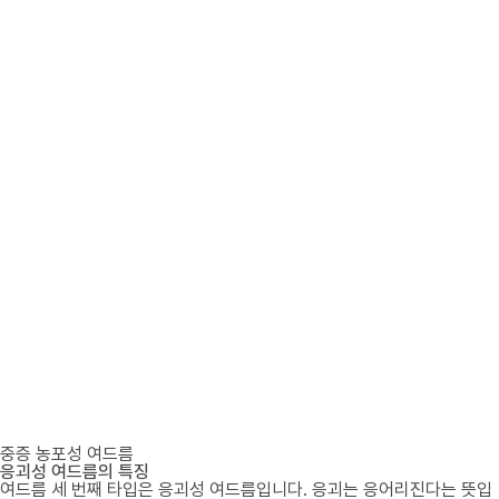
중증 농포성 여드름
응괴성 여드름의 특징
여드름 세 번째 타입은 응괴성 여드름입니다. 응괴는 응어리진다는 뜻입