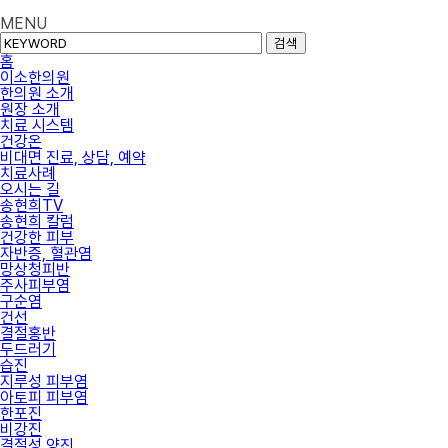
MENU
검색
홈
이소한의원
한의원 소개
원장 소개
치료 시스템
건강온
비대면 진료, 상담, 예약
치료사례
오시는 길
송현희TV
송현희 칼럼
건강한 피부
자반증, 혈관염
망상청피반
주사피부염
구순염
건선
결절홍반
두드러기
습진
지루성 피부염
아토피 피부염
한포진
비강진
결절성 양진