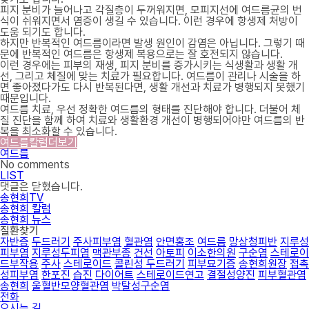
피지 분비가 늘어나고 각질층이 두꺼워지면, 모피지선에 여드름균의 번
식이 쉬워지면서 염증이 생길 수 있습니다. 이런 경우에 항생제 처방이
도움 되기도 합니다.
하지만 반복적인 여드름이라면 발생 원인이 감염은 아닙니다. 그렇기 때
문에 반복적인 여드름은 항생제 복용으로는 잘 호전되지 않습니다.
이런 경우에는 피부의 재생, 피지 분비를 증가시키는 식생활과 생활 개
선, 그리고 체질에 맞는 치료가 필요합니다. 여드름이 관리나 시술을 하
면 좋아졌다가도 다시 반복된다면, 생활 개선과 치료가 병행되지 못했기
때문입니다.
여드름 치료, 우선 정확한 여드름의 형태를 진단해야 합니다. 더불어 체
질 진단을 함께 하여 치료와 생활환경 개선이 병행되어야만 여드름의 반
복을 최소화할 수 있습니다.
여드름칼럼더보기
여드름
No comments
LIST
댓글은 닫혔습니다.
송현희TV
송현희 칼럼
송현희 뉴스
질환찾기
자반증
두드러기
주사피부염
혈관염
안면홍조
여드름
망상청피반
지루성
피부염
지루성두피염
맥관부종
건선
아토피
이소한의원
구순염
스테로이
드부작용
주사
스테로이드
콜린성 두드러기
피부묘기증
송현희원장
접촉
성피부염
한포진
습진
다이어트
스테로이드연고
결절성양진
피부혈관염
송현희
울혈반모양혈관염
박탈성구순염
전화
오시는 길