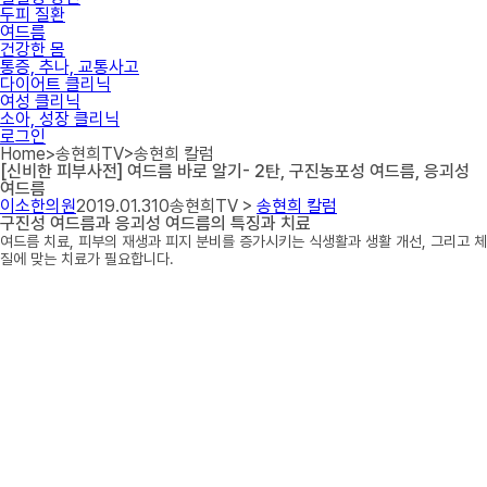
두피 질환
여드름
건강한 몸
통증, 추나, 교통사고
다이어트 클리닉
여성 클리닉
소아, 성장 클리닉
로그인
Home
>
송현희TV
>
송현희 칼럼
[신비한 피부사전] 여드름 바로 알기- 2탄, 구진농포성 여드름, 응괴성
여드름
이소한의원
2019.01.31
0
송현희TV >
송현희 칼럼
구진성 여드름과 응괴성 여드름의 특징과 치료
여드름 치료, 피부의 재생과 피지 분비를 증가시키는 식생활과 생활 개선, 그리고 체
질에 맞는 치료가 필요합니다.