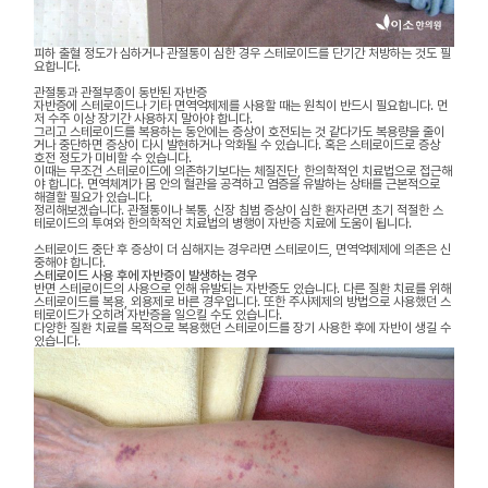
피하 출혈 정도가 심하거나 관절통이 심한 경우 스테로이드를 단기간 처방하는 것도 필
요합니다.
관절통과 관절부종이 동반된 자반증
자반증에 스테로이드나 기타 면역억제제를 사용할 때는 원칙이 반드시 필요합니다. 먼
저 수주 이상 장기간 사용하지 말아야 합니다.
그리고 스테로이드를 복용하는 동안에는 증상이 호전되는 것 같다가도 복용량을 줄이
거나 중단하면 증상이 다시 발현하거나 악화될 수 있습니다. 혹은 스테로이드로 증상
호전 정도가 미비할 수 있습니다.
이때는 무조건 스테로이드에 의존하기보다는 체질진단, 한의학적인 치료법으로 접근해
야 합니다. 면역체계가 몸 안의 혈관을 공격하고 염증을 유발하는 상태를 근본적으로
해결할 필요가 있습니다.
정리해보겠습니다. 관절통이나 복통, 신장 침범 증상이 심한 환자라면 초기 적절한 스
테로이드의 투여와 한의학적인 치료법의 병행이 자반증 치료에 도움이 됩니다.
스테로이드 중단 후 증상이 더 심해지는 경우라면 스테로이드, 면역억제제에 의존은 신
중해야 합니다.
스테로이드 사용 후에 자반증이 발생하는 경우
반면 스테로이드의 사용으로 인해 유발되는 자반증도 있습니다. 다른 질환 치료를 위해
스테로이드를 복용, 외용제로 바른 경우입니다. 또한 주사제제의 방법으로 사용했던 스
테로이드가 오히려 자반증을 일으킬 수도 있습니다.
다양한 질환 치료를 목적으로 복용했던 스테로이드를 장기 사용한 후에 자반이 생길 수
있습니다.