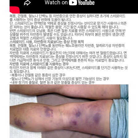
복통, 관절통, 혈뇨나 단백뇨 등 자반증으로 인한 증상이 심하다면 초기에 스테로이드
를 사용하는 것이 증상 완화에 도움이 됩니다.
단, 스테로이드는 면역반응 억제로 증상을 진정시키는 것이므로 장기간 사용이나 의존
은 피하는 것이 좋습니다. 적절한 용량, 기간 동안 사용할 수 있도록 해야 합니다.
반면 스테로이드의 오남용, 혹은 다른 질환 치료를 위한 스테로이드 사용으로 인해 반
상출혈 위주의 자반증이 발생할 수도 있습니다. 따라서 피부의 붉은 반점이 생겼다면
감별과 적절한 스테로이드 사용이 필요합니다.
스테로이드 사용, 자반증의 치료보다는 증상 진정 목적
복통, 관절통, 혈뇨나 단백뇨를 동반하는 훼노흐쉔라인 자반증, 알레르기성 자반증의
치료법은 대증 치료와 안정입니다.
자반증 치료에 스테로이드가 필요한지 아닌지에 대해서는 여러 번 말씀드렸습니다. 면
역억제제는 자반증의 치료보다는 증상을 진정시키기 위한 것입니다. 증상이 심하지 않
다면 가급적이면 휴식과 안정, 그리고 면역체계를 튼튼히 하는 치료법이 중요합니다.
자반증 치료에 스테로이드를 사용하는 경우
하지만 자반과 함께 아래와 같은 증상이 나타난다면, 스테로이드를 단기간 사용하는 것
도 필요합니다.
-복통이나 관절통 같은 통증이 심한 경우
-혈뇨나 단백뇨가 심해서 신장 기능의 이상으로 발전 가능성이 있는 경우
-내부 장기의 출혈로, 혈변 등과 같은 장출혈 증상이 있는 경우