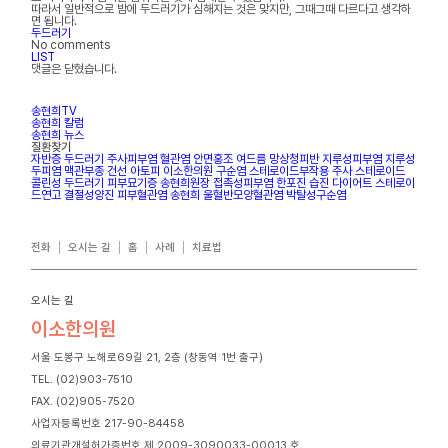
따라서 일반적으로 밤에 두드러기가 심해지는 것은 맞지만, 그때그때 다르다고 생각하
면 됩니다.
두드러기
No comments
LIST
댓글은 닫혔습니다.
송현희TV
송현희 칼럼
송현희 뉴스
질환찾기
자반증
두드러기
주사피부염
혈관염
안면홍조
여드름
망상청피반
지루성피부염
지루성
두피염
맥관부종
건선
아토피
이소한의원
구순염
스테로이드부작용
주사
스테로이드
콜린성 두드러기
피부묘기증
송현희원장
접촉성피부염
한포진
습진
다이어트
스테로이
드연고
결절성양진
피부혈관염
송현희
울혈반모양혈관염
박탈성구순염
전화
오시는 길
홈
사례
치료법
오시는 길
이소한의원
서울 도봉구 노해로69길 21, 2층 (창동역 1번 출구)
TEL. (02)903-7510
FAX. (02)905-7520
사업자등록번호 217-90-84458
의료기관개설허가증번호 제 2009-3090033-00013 호