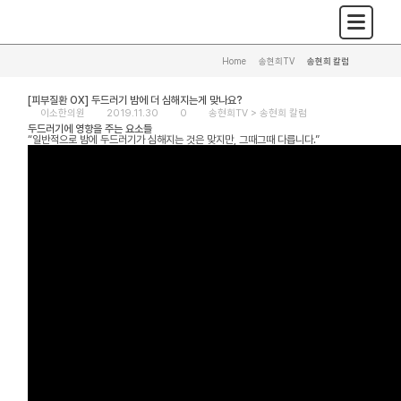
Home
>
송현희TV
>
송현희 칼럼
[피부질환 OX] 두드러기 밤에 더 심해지는게 맞나요?
이소한의원
2019.11.30
0
송현희TV >
송현희 칼럼
두드러기에 영향을 주는 요소들
“일반적으로 밤에 두드러기가 심해지는 것은 맞지만, 그때그때 다릅니다.”