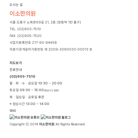
오시는 길
이소한의원
서울 도봉구 노해로69길 21, 2층 (창동역 1번 출구)
TEL. (02)903-7510
FAX. (02)905-7520
사업자등록번호 217-90-84458
의료기관개설허가증번호 제 2009-3090033-00013 호
지도보기
진료안내
(02)903-7510
월ㆍ화ㆍ수ㆍ금요일
10:30 ~ 20:00
토요일
09:30 ~ 15:00
(점심시간 없음)
목ㆍ일요일ㆍ공휴일
휴진
※ 점심시간
13:00 ~ 14:00
SNS
Copyright ⓒ 2014
이소한의원
All Rights Reserved.