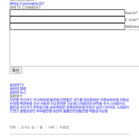
Write Comment
LIST
WRITE COMMENT
Name
*
E-mail
*
Website
확인
송현희TV
송현희 칼럼
송현희 뉴스
질환찾기
자반증
두드러기
주사피부염
혈관염
안면홍조
여드름
망상청피반
지루성피부염
지루성
두피염
맥관부종
건선
아토피
이소한의원
구순염
스테로이드부작용
주사
스테로이드
콜린성 두드러기
피부묘기증
송현희원장
접촉성피부염
한포진
습진
다이어트
스테로이
드연고
결절성양진
피부혈관염
송현희
울혈반모양혈관염
박탈성구순염
전화
오시는 길
홈
사례
치료법