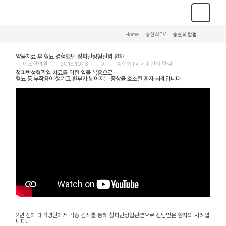
Home
>
송현희TV
>
송현희 칼럼
약물치료 후 혈뇨 경험했던 청피반성혈관염 환자
이소한의원
2015.10.13
0
송현희TV >
송현희 칼럼
청피반성혈관염 치료를 위한 약물 복용으로
혈뇨 등 부작용이 생기고 환부가 넓어지는 증상을 호소한 환자 사례입니다
2년 전에 대학병원에서 각종 검사를 통해 청피반성혈관염으로 진단받은 환자의 사례입
니다.