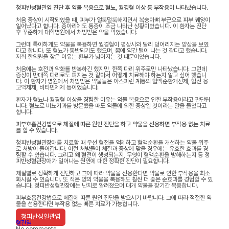
청피반성혈관염 진단 후 약물 복용으로 혈뇨, 월경혈 이상 등 부작용이 나타났습니다.
처음 증상이 시작되었을 때, 피부가 얼룩덜룩해지면서 복숭아뼈 부근으로 피부 궤양이
일어났다고 합니다. 종아리에도 통증이 조금 나타난 상황이었습니다. 이 환자는 진단
후 꾸준하게 대학병원에서 처방받은 약을 먹었습니다.
그런데 특이하게도 약물을 복용하면 월경혈이 평상시와 달리 덩어리지는 양상을 보였
다고 합니다. 또 혈뇨가 동반되기도 했으며, 몸에 약간 털이 나는 것 같다고 했습니다.
저희 한의원을 찾은 이유는 환부가 넓어지는 것 때문이었습니다.
처음에는 호전과 악화를 반복하긴 했지만, 한쪽 다리 위주로만 나타났습니다. 그런데
증상이 반대쪽 다리로도 펴지는 것 같아서 어떻게 치료해야 하는지 알고 싶어 했습니
다. 이 환자가 병원에서 처방받은 약물들은 아스피린 계통의 혈액순환개선제, 혈전 응
고억제제, 비타민제제 등이었습니다.
환자가 혈뇨나 월경혈 이상을 경험한 이유는 약물 복용으로 인한 부작용이라고 판단됩
니다. 혈뇨로 비뇨기과를 방문했을 때도 약물에 의한 증상일 것이라는 말을 들었다고
합니다.
피부호흡건강법으로 체질에 따른 원인 진단을 하고 약물을 선용하면 부작용 없는 치료
를 할 수 있습니다.
청피반성혈관장애를 치료할 때 우선 혈전을 억제하고 혈액순환을 개선하는 약물 위주
로 처방이 들어갑니다. 이런 처방들이 체질과 증상에 맞을 경우에는 유효한 효과를 경
험할 수 있습니다. 그리고 왜 혈전이 생성되는지, 무엇이 혈액순환을 방해하는지 등 청
피반성혈관장애가 일어나는 원인에 대한 정확한 진단이 필요합니다.
체질별로 정확하게 진단하고 그에 따라 약물을 선용한다면 약물로 인한 부작용을 최소
화시킬 수 있습니다. 또 적은 양의 약물을 복용해도 훨씬 더 좋은 순효과를 경험할 수 있
습니다. 청피반성혈관장애는 난치로 알려졌으며 대개 약물을 장기간 복용합니다.
피부호흡건강법으로 체질에 따른 원인 진단을 받으시기 바랍니다. 그에 따라 적절한 약
물을 선용한다면 부작용 없는 빠른 치료가 가능합니다.
청피반성혈관염
혈관염
No comments