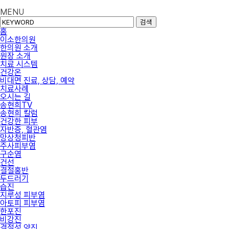
MENU
검색
홈
이소한의원
한의원 소개
원장 소개
치료 시스템
건강온
비대면 진료, 상담, 예약
치료사례
오시는 길
송현희TV
송현희 칼럼
건강한 피부
자반증, 혈관염
망상청피반
주사피부염
구순염
건선
결절홍반
두드러기
습진
지루성 피부염
아토피 피부염
한포진
비강진
결절성 양진