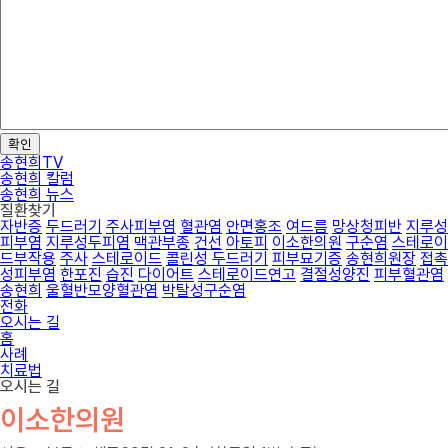
확인
송현희TV
송현희 칼럼
송현희 뉴스
질환찾기
자반증
두드러기
주사피부염
혈관염
안면홍조
여드름
망상청피반
지루성
피부염
지루성두피염
맥관부종
건선
아토피
이소한의원
구순염
스테로이
드부작용
주사
스테로이드
콜린성 두드러기
피부묘기증
송현희원장
접촉
성피부염
한포진
습진
다이어트
스테로이드연고
결절성양진
피부혈관염
송현희
울혈반모양혈관염
박탈성구순염
전화
오시는 길
홈
사례
치료법
오시는 길
이소한의원