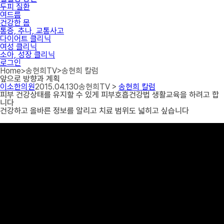
두피 질환
여드름
건강한 몸
통증, 추나, 교통사고
다이어트 클리닉
여성 클리닉
소아, 성장 클리닉
로그인
Home
>
송현희TV
>
송현희 칼럼
앞으로 방향과 계획
이소한의원
2015.04.13
0
송현희TV >
송현희 칼럼
피부 건강상태를 유지할 수 있게 피부호흡건강법 생활교육을 하려고 합
니다
건강하고 올바른 정보를 알리고 치료 범위도 넓히고 싶습니다