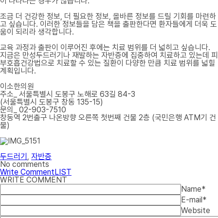
이 나타나는 경우가 많습니다.
조금 더 건강한 정보, 더 필요한 정보, 올바른 정보를 드릴 기회를 마련하
고 싶습니다. 이러한 정보들을 담은 책을 출판한다면 환자들에게 더욱 도
움이 되리라 생각합니다.
교육 과정과 출판이 이루어진 후에는 치료 범위를 더 넓히고 싶습니다.
지금은 만성두드러기나 재발하는 자반증에 집중하여 치료하고 있는데 피
부호흡건강법으로 치료할 수 있는 질환이 다양한 만큼 치료 범위를 넓힐
계획입니다.
이소한의원
주소_ 서울특별시 도봉구 노해로 63길 84-3
(서울특별시 도봉구 창동 135-15)
문의_ 02-903-7510
창동역 2번출구 나온방향 오른쪽 첫번째 건물 2층 (국민은행 ATM기 건
물)
두드러기
,
자반증
No comments
Write Comment
LIST
WRITE COMMENT
Name
*
E-mail
*
Website